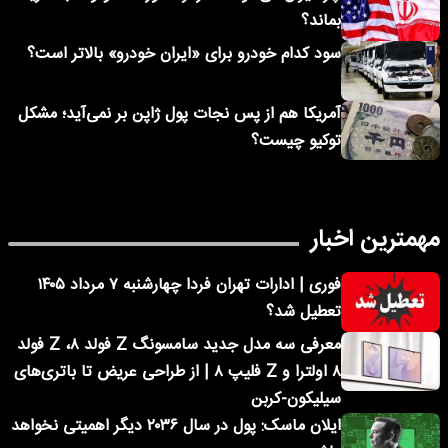
بماند؟
سود کدام خودرو برای «ایران خودرو» بالاتر است؟
آمریکا هم از پس نجات پول ژاپن بر نمی‌آید؛ مشکل
توکیو چیست؟
مهمترین اخبار
فوری | ادارات تهران فردا چهارشنبه ۷ مرداد ۱۴۰۵
تعطیل شد؟
معرفی سه مدل جدید سامسونگ Z فولد ۸، Z فولد
۸ اولترا و Z فلیپ ۸ | از طراحی عریض تا باتری‌های
سیلیکون-کربن
ایلان ماسک: پول در سال ۲۰۳۶ دیگر اهمیتی نخواهد