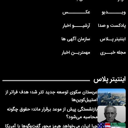
ویــــــــدیو
عکــــــــــس
پادکست و صدا
آرشیـــــو اخبار
اینتیتر پــلاس
سازمان آگهی ها
مجله خبـــری
مهمتریــن اخبار
اینتیتر پلاس
عربستان سکوی توسعه جدید تتر شد؛ هدف فراتر از
استیبل‌کوین‌ها
بازنشستگی پیش از موعد برقرار ماند؛ حقوق چگونه
محاسبه می‌شود؟
چرا ایران می‌خواهد هرمز محور گفت‌وگوها با آمریکا