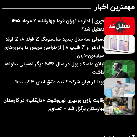
مهمترین اخبار
فوری | ادارات تهران فردا چهارشنبه ۷ مرداد ۱۴۰۵
تعطیل شد؟
معرفی سه مدل جدید سامسونگ Z فولد ۸، Z فولد
۸ اولترا و Z فلیپ ۸ | از طراحی عریض تا باتری‌های
سیلیکون-کربن
ایلان ماسک: پول در سال ۲۰۳۶ دیگر اهمیتی نخواهد
داشت
پویا گرافیان شرکت‌کننده عشق ابدی ۳ کیست؟
رقابت بازی رومیزی توربوشوت «دایکاپ» در کارستان
بهارستان برگزار شد + تصاویر