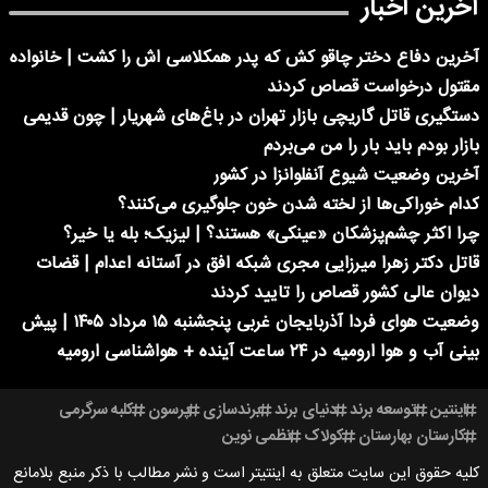
آخرین اخبار
آخرین دفاع دختر چاقو کش که پدر همکلاسی اش را کشت | خانواده
مقتول درخواست قصاص کردند
دستگیری قاتل گاریچی بازار تهران در باغ‌های شهریار | چون قدیمی
بازار بودم باید بار را من می‌بردم
آخرین وضعیت شیوع آنفلوانزا در کشور
کدام خوراکی‌ها از لخته شدن خون جلوگیری می‌کنند؟
چرا اکثر چشم‌پزشکان «عینکی» هستند؟ | لیزیک؛ بله یا خیر؟
قاتل دکتر زهرا میرزایی مجری شبکه افق در آستانه اعدام | قضات
دیوان عالی کشور قصاص را تایید کردند
وضعیت هوای فردا آذربایجان غربی پنجشنبه ۱۵ مرداد ۱۴۰۵ | پیش
بینی آب و هوا ارومیه در ۲۴ ساعت آینده + هواشناسی ارومیه
اینتین
توسعه برند
دنیای برند
برندسازی
پرسون
کلبه سرگرمی
کارستان بهارستان
کولاک
نظمی نوین
کلیه حقوق این سایت متعلق به اینتیتر است و نشر مطالب با ذکر منبع بلامانع