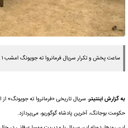
ساعت پخش و تکرار سریال فرمانروا ته جویونگ امشب ۱ اردیبهشت ۱۴۰۴ از شبکه تماشا را در این مطلب مشاهده می کنید.
به گزارش اینتیتر
حکومت بوجانگ، آخرین پادشاه گوگوریو، می‌پردازد.
این روزها، دوبله این سریال با مدیریت مهسا عرفانی در حا