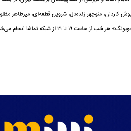
یوش کاردان، منوچهر زنده‌دل، شروین قطعه‌ای، میرطاهر مظل
شا انجام می‌شود و بازپخش آن در ساعات ۱، ۷ و ۱۳ روز بعد خواهد بود.