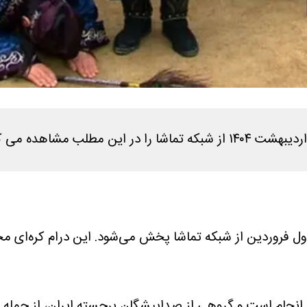
ل انجام است و گروهی از صداپیشگان برجسته ایران، از جمله م