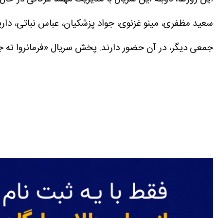
سعید مظفری، مینو غزنوی، جواد پزشکیان، عباس نباتی، دار
جمعی دیگر، در آن حضور دارند.
پخش سریال «فرمانروا ته جویونگ» هر شب از ساعت ۱۹ تا ۲۱ از شبکه تما