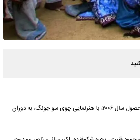
، سریال تاریخی «فرمانروا ته جویونگ» از اول فروردین از شبکه تماشا پخش می‌شود. این درام کره‌ای محصول سال ۲۰۰۶، با هنرنمایی چوی سو جونگ، به دوران
حمود قنبری، زهره شکوفنده، اکبر منانی، ناصر ممدوح،