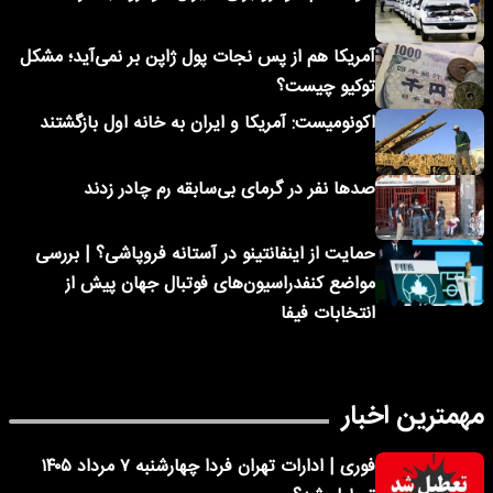
آمریکا هم از پس نجات پول ژاپن بر نمی‌آید؛ مشکل
توکیو چیست؟
اکونومیست: آمریکا و ایران به خانه اول بازگشتند
صدها نفر در گرمای بی‌سابقه رم چادر زدند
حمایت از اینفانتینو در آستانه فروپاشی؟ | بررسی
مواضع کنفدراسیون‌های فوتبال جهان پیش از
انتخابات فیفا
مهمترین اخبار
فوری | ادارات تهران فردا چهارشنبه ۷ مرداد ۱۴۰۵