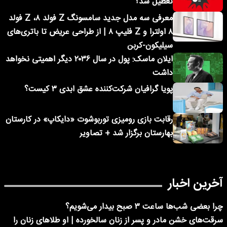
تعطیل شد؟
معرفی سه مدل جدید سامسونگ Z فولد ۸، Z فولد
۸ اولترا و Z فلیپ ۸ | از طراحی عریض تا باتری‌های
سیلیکون-کربن
ایلان ماسک: پول در سال ۲۰۳۶ دیگر اهمیتی نخواهد
داشت
پویا گرافیان شرکت‌کننده عشق ابدی ۳ کیست؟
رقابت بازی رومیزی توربوشوت «دایکاپ» در کارستان
بهارستان برگزار شد + تصاویر
آخرین اخبار
چرا بعضی شب‌ها ساعت ۳ صبح بیدار می‌شویم؟
سرقت‌های خشن مادر و پسر از زنان سالخورده | او طلاهای زنان را