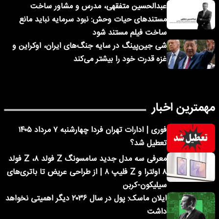
عبدالحسین متفقهی، مدرس و مشاور ساخت
مستندهای حیات وحش: نبود سرمایه نباید مانع
ساخت فیلم مستند شود
شی جین‌پینگ در سایه جنگ‌های ایران، اوکراین و
غزه قدرت خود را بیشتر می‌کند
مهمترین اخبار
فوری | ادارات تهران فردا چهارشنبه ۷ مرداد ۱۴۰۵
تعطیل شد؟
معرفی سه مدل جدید سامسونگ Z فولد ۸، Z فولد
۸ اولترا و Z فلیپ ۸ | از طراحی عریض تا باتری‌های
سیلیکون-کربن
ایلان ماسک: پول در سال ۲۰۳۶ دیگر اهمیتی نخواهد
داشت