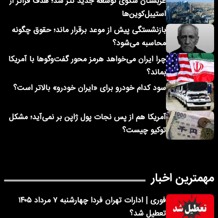
عربستان سکوی توسعه جدید تتر شد؛ هدف فراتر از
استیبل‌کوین‌ها
بازنشستگی پیش از موعد برقرار ماند؛ حقوق چگونه
محاسبه می‌شود؟
چرا ایران می‌خواهد هرمز محور گفت‌وگوها با آمریکا
بماند؟
سود کدام خودرو برای «ایران خودرو» بالاتر است؟
آمریکا هم از پس نجات پول ژاپن بر نمی‌آید؛ مشکل
توکیو چیست؟
مهمترین اخبار
فوری | ادارات تهران فردا چهارشنبه ۷ مرداد ۱۴۰۵
تعطیل شد؟