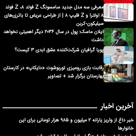
معرفی سه مدل جدید سامسونگ Z فولد ۸، Z فولد
۸ اولترا و Z فلیپ ۸ | از طراحی عریض تا باتری‌های
سیلیکون-کربن
ایلان ماسک: پول در سال ۲۰۳۶ دیگر اهمیتی نخواهد
داشت
پویا گرافیان شرکت‌کننده عشق ابدی ۳ کیست؟
رقابت بازی رومیزی توربوشوت «دایکاپ» در کارستان
بهارستان برگزار شد + تصاویر
آخرین اخبار
خبر داغ از واریز یارانه ۲ میلیون و ۹۸۵ هزار تومانی برای این
خانوارها