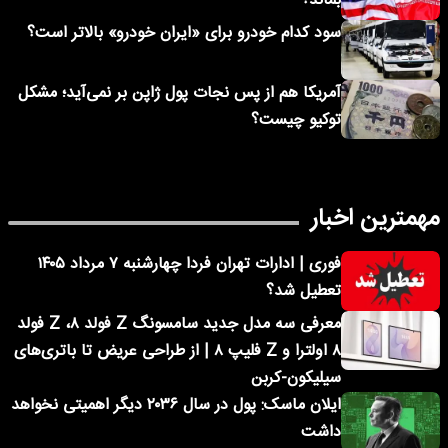
بماند؟
سود کدام خودرو برای «ایران خودرو» بالاتر است؟
آمریکا هم از پس نجات پول ژاپن بر نمی‌آید؛ مشکل
توکیو چیست؟
مهمترین اخبار
فوری | ادارات تهران فردا چهارشنبه ۷ مرداد ۱۴۰۵
تعطیل شد؟
معرفی سه مدل جدید سامسونگ Z فولد ۸، Z فولد
۸ اولترا و Z فلیپ ۸ | از طراحی عریض تا باتری‌های
سیلیکون-کربن
ایلان ماسک: پول در سال ۲۰۳۶ دیگر اهمیتی نخواهد
داشت