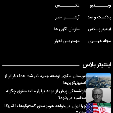
ویــــــــدیو
عکــــــــــس
پادکست و صدا
آرشیـــــو اخبار
اینتیتر پــلاس
سازمان آگهی ها
مجله خبـــری
مهمتریــن اخبار
اینتیتر پلاس
عربستان سکوی توسعه جدید تتر شد؛ هدف فراتر از
استیبل‌کوین‌ها
بازنشستگی پیش از موعد برقرار ماند؛ حقوق چگونه
محاسبه می‌شود؟
چرا ایران می‌خواهد هرمز محور گفت‌وگوها با آمریکا