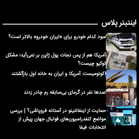
اینتیتر پلاس
سود کدام خودرو برای «ایران خودرو» بالاتر است؟
آمریکا هم از پس نجات پول ژاپن بر نمی‌آید؛ مشکل
توکیو چیست؟
اکونومیست: آمریکا و ایران به خانه اول بازگشتند
صدها نفر در گرمای بی‌سابقه رم چادر زدند
حمایت از اینفانتینو در آستانه فروپاشی؟ | بررسی
مواضع کنفدراسیون‌های فوتبال جهان پیش از
انتخابات فیفا