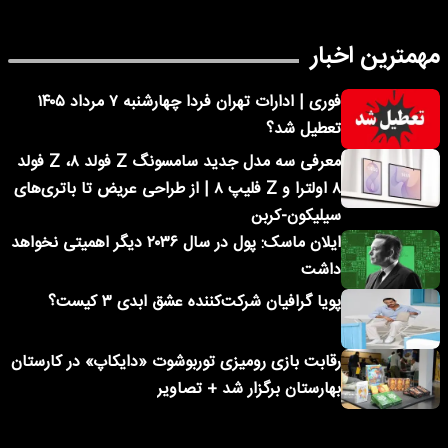
مهمترین اخبار
فوری | ادارات تهران فردا چهارشنبه ۷ مرداد ۱۴۰۵
تعطیل شد؟
معرفی سه مدل جدید سامسونگ Z فولد ۸، Z فولد
۸ اولترا و Z فلیپ ۸ | از طراحی عریض تا باتری‌های
سیلیکون-کربن
ایلان ماسک: پول در سال ۲۰۳۶ دیگر اهمیتی نخواهد
داشت
پویا گرافیان شرکت‌کننده عشق ابدی ۳ کیست؟
رقابت بازی رومیزی توربوشوت «دایکاپ» در کارستان
بهارستان برگزار شد + تصاویر