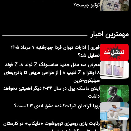
توکیو چیست؟
مهمترین اخبار
فوری | ادارات تهران فردا چهارشنبه ۷ مرداد ۱۴۰۵
تعطیل شد؟
معرفی سه مدل جدید سامسونگ Z فولد ۸، Z فولد
۸ اولترا و Z فلیپ ۸ | از طراحی عریض تا باتری‌های
سیلیکون-کربن
ایلان ماسک: پول در سال ۲۰۳۶ دیگر اهمیتی نخواهد
داشت
پویا گرافیان شرکت‌کننده عشق ابدی ۳ کیست؟
رقابت بازی رومیزی توربوشوت «دایکاپ» در کارستان