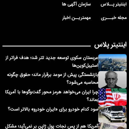
اینتیتر پــلاس
سازمان آگهی ها
مجله خبـــری
مهمتریــن اخبار
اینتیتر پلاس
عربستان سکوی توسعه جدید تتر شد؛ هدف فراتر از
استیبل‌کوین‌ها
بازنشستگی پیش از موعد برقرار ماند؛ حقوق چگونه
محاسبه می‌شود؟
چرا ایران می‌خواهد هرمز محور گفت‌وگوها با آمریکا
بماند؟
سود کدام خودرو برای «ایران خودرو» بالاتر است؟
آمریکا هم از پس نجات پول ژاپن بر نمی‌آید؛ مشکل