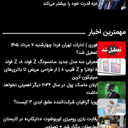
غزه قدرت خود را بیشتر می‌کند
مهمترین اخبار
فوری | ادارات تهران فردا چهارشنبه ۷ مرداد ۱۴۰۵
تعطیل شد؟
معرفی سه مدل جدید سامسونگ Z فولد ۸، Z فولد
۸ اولترا و Z فلیپ ۸ | از طراحی عریض تا باتری‌های
سیلیکون-کربن
ایلان ماسک: پول در سال ۲۰۳۶ دیگر اهمیتی نخواهد
داشت
پویا گرافیان شرکت‌کننده عشق ابدی ۳ کیست؟
رقابت بازی رومیزی توربوشوت «دایکاپ» در کارستان
بهارستان برگزار شد + تصاویر