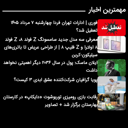
مهمترین اخبار
فوری | ادارات تهران فردا چهارشنبه ۷ مرداد ۱۴۰۵
تعطیل شد؟
معرفی سه مدل جدید سامسونگ Z فولد ۸، Z فولد
۸ اولترا و Z فلیپ ۸ | از طراحی عریض تا باتری‌های
سیلیکون-کربن
ایلان ماسک: پول در سال ۲۰۳۶ دیگر اهمیتی نخواهد
داشت
پویا گرافیان شرکت‌کننده عشق ابدی ۳ کیست؟
رقابت بازی رومیزی توربوشوت «دایکاپ» در کارستان
بهارستان برگزار شد + تصاویر