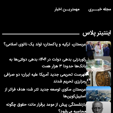
مجله خبـــری
مهمتریــن اخبار
اینتیتر پلاس
عربستان، ترکیه و پاکستان؛ تولد یک ناتوی اسلامی؟
رکوردزنی بدهی دولت در ۱۴۰۴؛ بدهی دولتی‌ها به
بانک‌ها حدودا ۳ هزار همت
فهرست تحریمی جدید آمریکا علیه ایران؛ دو صرافی
رمزارزی تحریم شدند
عربستان سکوی توسعه جدید تتر شد؛ هدف فراتر از
استیبل‌کوین‌ها
بازنشستگی پیش از موعد برقرار ماند؛ حقوق چگونه
محاسبه می‌شود؟