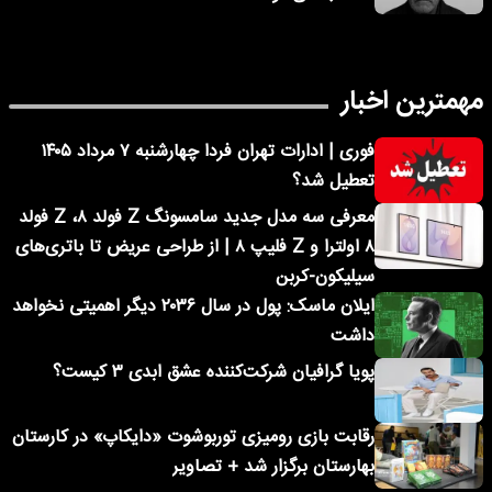
مهمترین اخبار
فوری | ادارات تهران فردا چهارشنبه ۷ مرداد ۱۴۰۵
تعطیل شد؟
معرفی سه مدل جدید سامسونگ Z فولد ۸، Z فولد
۸ اولترا و Z فلیپ ۸ | از طراحی عریض تا باتری‌های
سیلیکون-کربن
ایلان ماسک: پول در سال ۲۰۳۶ دیگر اهمیتی نخواهد
داشت
پویا گرافیان شرکت‌کننده عشق ابدی ۳ کیست؟
رقابت بازی رومیزی توربوشوت «دایکاپ» در کارستان
بهارستان برگزار شد + تصاویر