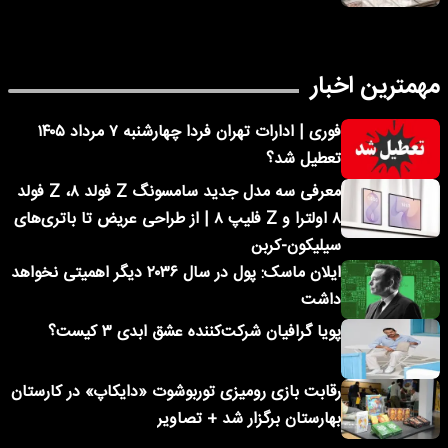
مهمترین اخبار
فوری | ادارات تهران فردا چهارشنبه ۷ مرداد ۱۴۰۵
تعطیل شد؟
معرفی سه مدل جدید سامسونگ Z فولد ۸، Z فولد
۸ اولترا و Z فلیپ ۸ | از طراحی عریض تا باتری‌های
سیلیکون-کربن
ایلان ماسک: پول در سال ۲۰۳۶ دیگر اهمیتی نخواهد
داشت
پویا گرافیان شرکت‌کننده عشق ابدی ۳ کیست؟
رقابت بازی رومیزی توربوشوت «دایکاپ» در کارستان
بهارستان برگزار شد + تصاویر