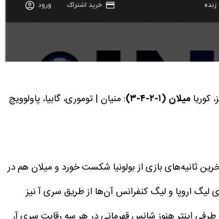
، کوریا
میلان (۱-۲-۴-۳)
: منیان | توموری، گابیا، پاولوویچ
رین ثانیه‌های بازی از بولونیا شکست خورد و میلان هم در
کسب سهمیه‌ی لیگ اروپا و لیگ کنفرانس آن‌ها از طریق سری آ نیز
 طرفی اینتر هنوز شانس قهرمانی در هر سه رقابت سری آ،