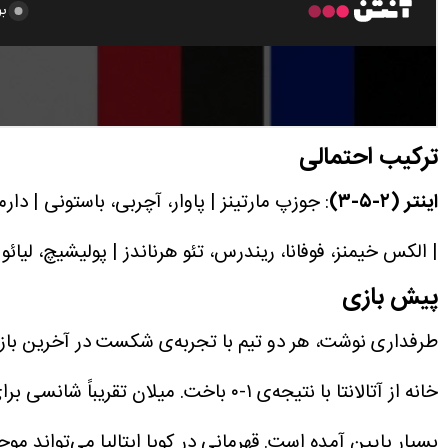
ترکیب احتمالی
اینتر (۲-۵-۳)
: جوزپ مارتینز | پاوار، آچربی، باستونی | دارمی
| الکس خیمنز، فوفانا، ریندرس، تئو هرناندز | پولیشیچ، لیائو |
پیش بازی
طرفداری نوشت، هر دو تیم با تجربه‌ی شکست در آخرین بازی 
خانه از آتالانتا با نتیجه‌ی ۱-۰ باخ
بسیار پایین آمده است. قهرمانی در کوپا ایتالیا می‌تواند 