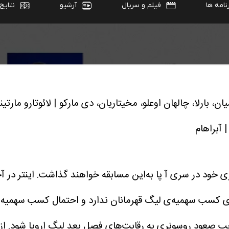
ان، بارلا، چالهان اوعلو، مخیتاریان، دی مارکو | لائوتارو مارتینز
 آبراهام
خود در سری آ پا به‌این مسابقه خواهند گذاشت. اینتر در آخ
ت. میلان تقریباً شانسی برای کسب سهمیه‌ی لیگ قهرمانان ندارد و احتمال 
موجب صعود روسونری به رقابت‌های فصل بعد لیگ اروپا شود.
از