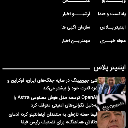
ویــــــــدیو
عکــــــــــس
پادکست و صدا
آرشیـــــو اخبار
اینتیتر پــلاس
سازمان آگهی ها
مجله خبـــری
مهمتریــن اخبار
اینتیتر پلاس
شی جین‌پینگ در سایه جنگ‌های ایران، اوکراین و
غزه قدرت خود را بیشتر می‌کند
OpenAI توسعه مدل هوش مصنوعی Astra را
به‌دلیل نگرانی‌های امنیتی متوقف کرد
فیفا حمله تازه‌ای به منتقدان اینفانتینو کرد؛ ادعای
«تلاش هماهنگ» برای تضعیف رئیس فیفا