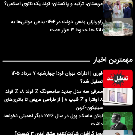
عربستان، ترکیه و پاکستان؛ تولد یک ناتوی اسلامی؟
رکوردزنی بدهی دولت در ۱۴۰۴؛ بدهی دولتی‌ها به
بانک‌ها حدودا ۳ هزار همت
مهمترین اخبار
فوری | ادارات تهران فردا چهارشنبه ۷ مرداد ۱۴۰۵
تعطیل شد؟
معرفی سه مدل جدید سامسونگ Z فولد ۸، Z فولد
۸ اولترا و Z فلیپ ۸ | از طراحی عریض تا باتری‌های
سیلیکون-کربن
ایلان ماسک: پول در سال ۲۰۳۶ دیگر اهمیتی نخواهد
داشت
پویا گرافیان شرکت‌کننده عشق ابدی ۳ کیست؟