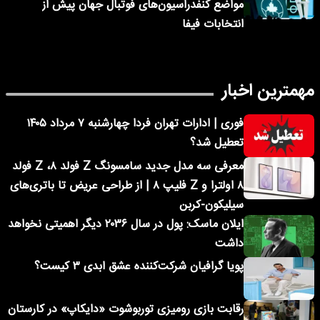
مواضع کنفدراسیون‌های فوتبال جهان پیش از
انتخابات فیفا
مهمترین اخبار
فوری | ادارات تهران فردا چهارشنبه ۷ مرداد ۱۴۰۵
تعطیل شد؟
معرفی سه مدل جدید سامسونگ Z فولد ۸، Z فولد
۸ اولترا و Z فلیپ ۸ | از طراحی عریض تا باتری‌های
سیلیکون-کربن
ایلان ماسک: پول در سال ۲۰۳۶ دیگر اهمیتی نخواهد
داشت
پویا گرافیان شرکت‌کننده عشق ابدی ۳ کیست؟
رقابت بازی رومیزی توربوشوت «دایکاپ» در کارستان