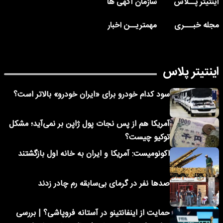
اینتیتر پــلاس
سازمان آگهی ها
مجله خبـــری
مهمتریــن اخبار
اینتیتر پلاس
سود کدام خودرو برای «ایران خودرو» بالاتر است؟
آمریکا هم از پس نجات پول ژاپن بر نمی‌آید؛ مشکل
توکیو چیست؟
اکونومیست: آمریکا و ایران به خانه اول بازگشتند
صدها نفر در گرمای بی‌سابقه رم چادر زدند
حمایت از اینفانتینو در آستانه فروپاشی؟ | بررسی