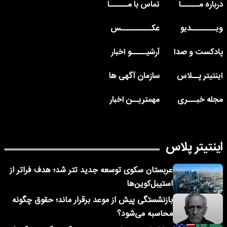
درباره مــــــا
تماس با مــــــا
ویــــــــدیو
عکــــــــــس
پادکست و صدا
آرشیـــــو اخبار
اینتیتر پــلاس
سازمان آگهی ها
مجله خبـــری
مهمتریــن اخبار
اینتیتر پلاس
عربستان سکوی توسعه جدید تتر شد؛ هدف فراتر از
استیبل‌کوین‌ها
بازنشستگی پیش از موعد برقرار ماند؛ حقوق چگونه
محاسبه می‌شود؟