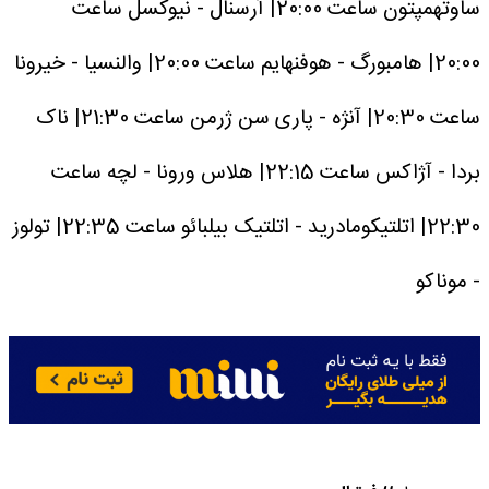
ساوتهمپتون
ساعت 20:00| آرسنال - نیوکسل
ساعت
20:00| هامبورگ - هوفنهایم
ساعت 20:00| والنسیا - خیرونا
ساعت 20:30| آنژه - پاری سن ژرمن
ساعت 21:30| ناک
بردا - آژاکس
ساعت 22:15| هلاس ورونا - لچه
ساعت
22:30| اتلتیکومادرید - اتلتیک بیلبائو
ساعت 22:35| تولوز
- موناکو