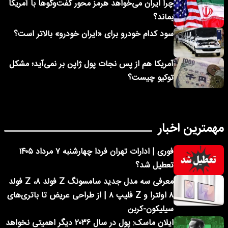
چرا ایران می‌خواهد هرمز محور گفت‌وگوها با آمریکا
بماند؟
سود کدام خودرو برای «ایران خودرو» بالاتر است؟
آمریکا هم از پس نجات پول ژاپن بر نمی‌آید؛ مشکل
توکیو چیست؟
مهمترین اخبار
فوری | ادارات تهران فردا چهارشنبه ۷ مرداد ۱۴۰۵
تعطیل شد؟
معرفی سه مدل جدید سامسونگ Z فولد ۸، Z فولد
۸ اولترا و Z فلیپ ۸ | از طراحی عریض تا باتری‌های
سیلیکون-کربن
ایلان ماسک: پول در سال ۲۰۳۶ دیگر اهمیتی نخواهد