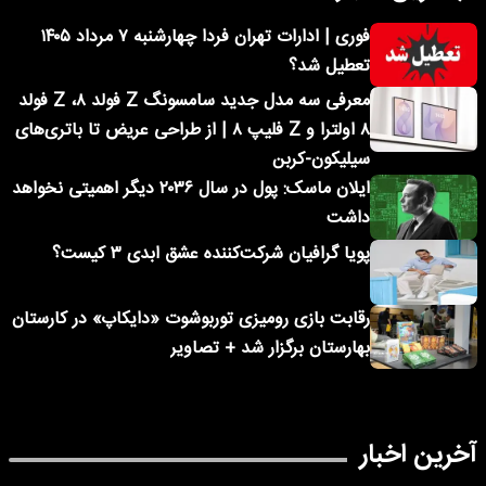
فوری | ادارات تهران فردا چهارشنبه ۷ مرداد ۱۴۰۵
تعطیل شد؟
معرفی سه مدل جدید سامسونگ Z فولد ۸، Z فولد
۸ اولترا و Z فلیپ ۸ | از طراحی عریض تا باتری‌های
سیلیکون-کربن
ایلان ماسک: پول در سال ۲۰۳۶ دیگر اهمیتی نخواهد
داشت
پویا گرافیان شرکت‌کننده عشق ابدی ۳ کیست؟
رقابت بازی رومیزی توربوشوت «دایکاپ» در کارستان
بهارستان برگزار شد + تصاویر
آخرین اخبار