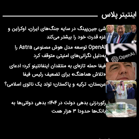
اینتیتر پلاس
شی جین‌پینگ در سایه جنگ‌های ایران، اوکراین و
غزه قدرت خود را بیشتر می‌کند
OpenAI توسعه مدل هوش مصنوعی Astra را
به‌دلیل نگرانی‌های امنیتی متوقف کرد
فیفا حمله تازه‌ای به منتقدان اینفانتینو کرد؛ ادعای
«تلاش هماهنگ» برای تضعیف رئیس فیفا
عربستان، ترکیه و پاکستان؛ تولد یک ناتوی اسلامی؟
رکوردزنی بدهی دولت در ۱۴۰۴؛ بدهی دولتی‌ها به
بانک‌ها حدودا ۳ هزار همت