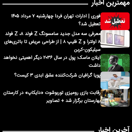
مهمترین اخبار
فوری | ادارات تهران فردا چهارشنبه ۷ مرداد ۱۴۰۵
تعطیل شد؟
معرفی سه مدل جدید سامسونگ Z فولد ۸، Z فولد
۸ اولترا و Z فلیپ ۸ | از طراحی عریض تا باتری‌های
سیلیکون-کربن
ایلان ماسک: پول در سال ۲۰۳۶ دیگر اهمیتی نخواهد
داشت
پویا گرافیان شرکت‌کننده عشق ابدی ۳ کیست؟
رقابت بازی رومیزی توربوشوت «دایکاپ» در کارستان
بهارستان برگزار شد + تصاویر
آخرین اخبار