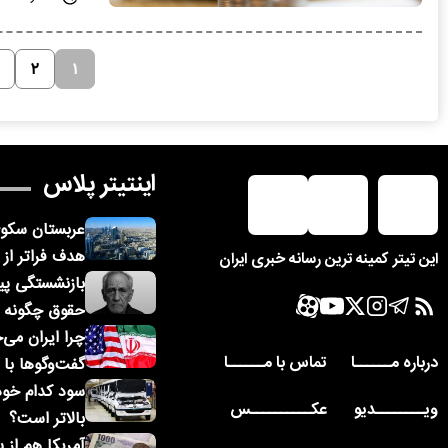
۲
۱
اینتیتر پلاس
عربستان سکوی
هدف فراتر از ا
این تیتر کمینه ترین رسانه خبری ایران
بازنشستگی پیش
حقوق چگونه 
چرا ایران می‌
درباره مــــــا
تماس با مــــــا
گفت‌وگوها با آ
سود کدام خودر
ویــــــــدیو
عکــــــــــس
بالاتر است؟
آمریکا هم از 