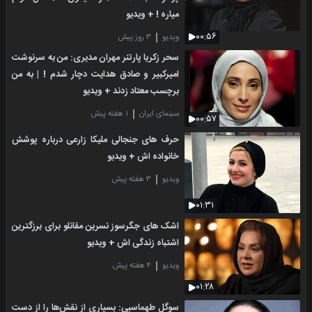
میاره ! + ویدیو
۰۰:۵۶
ویدیو
۳ روز پیش
سحر زکریا پارتنر مهران مدیری: من به سرنوشت
امیرکبیر و صادق هدایت دچار شدم ! | به من
برچسب معتاد زدند + ویدیو
سینمای ایران
۱ هفته پیش
۰۰:۵۷
حرف های جنجالی ملیکا زارعی درباره پوشش
خانواده اش + ویدیو
ویدیو
۳ هفته پیش
۰۱:۳۱
اشک های جگرسوز نسرین مقانلو برای برزگترین
اشتباه زندگی اش + ویدیو
ویدیو
۴ هفته پیش
۰۱:۲۸
سوگل طهماسبی: بسیاری از نقش‌ها را از دست