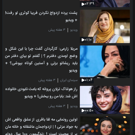
۰۲:۳۹
پشت پرده ازدواج نکردن فریبا کوثری لو رفت!
+ ویدیو
ویدیو
۳ هفته پیش
۰۱:۱۰
مریلا زارعی: کارگردان گفت چرا با این شکل و
وضع اومدی دفترم ؟ | گفتم تو بیای دفتر من
باید ریشاتو بزنی و آستین کوتاه بپوشی؟ +
ویدیو
۰۱:۰۴
سینمای ایران
۳ هفته پیش
راز هولناک ترلان پروانه که باعث نابودی خانواده
اش شد: بابا من رو ببخش! + ویدیو
ویدیو
۳ هفته پیش
۰۰:۵۰
اولین رونمایی مه لقا باقری از عشق واقعی اش
به جواد عزتی ! | ازدواجمان عاشقانه و خانه مان
پر از محبت است ! زندگیمون 100 سال دوام