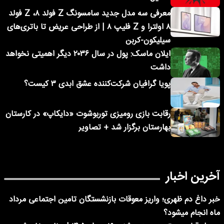
معرفی سه مدل جدید سامسونگ Z فولد ۸، Z فولد
۸ اولترا و Z فلیپ ۸ | از طراحی عریض تا باتری‌های
سیلیکون-کربن
ایلان ماسک: پول در سال ۲۰۳۶ دیگر اهمیتی نخواهد
داشت
پویا گرافیان شرکت‌کننده عشق ابدی ۳ کیست؟
رقابت بازی رومیزی توربوشوت «دایکاپ» در کارستان
بهارستان برگزار شد + تصاویر
آخرین اخبار
خبر داغ دم ظهری؛ واریز معوقات بازنشستگان تامین اجتماعی مرداد
ماه انجام میشود؟