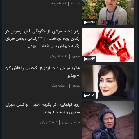
جامعه
۱ هفته پیش
۰۰:۱۰
پدر وحید مرادی از چگونگی قتل پسرش در
زندان پرده برداشت ! | 32 زندانی ریختن سرش
وگرنه حریفش نمی شدند + ویدیو
ویدیو
۳ هفته پیش
۰۰:۴۱
هانیه توسلی علت ازدواج نکردنش را فاش کرد
+ ویدیو
ویدیو
۲ هفته پیش
۰۱:۰۱
رویا نونهالی: اگر بگویم؛ ابلهم | واکنش مهران
مدیری را ببینید + ویدیو
سینمای ایران
۲ هفته پیش