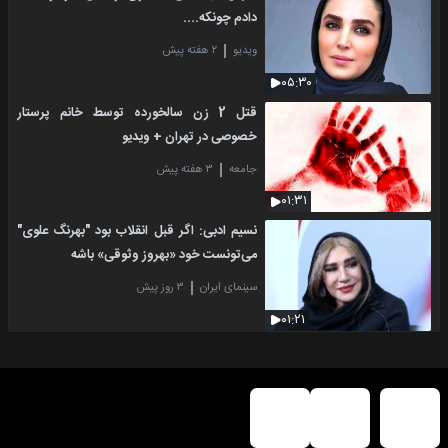
دادم چونکه....
ویدیو
۲ هفته پیش
۰۵:۳۰
قتل 2 زن سالخورده توسط خانم پرستار
خصوصی در تهران + ویدیو
جامعه
۳ هفته پیش
۰۱:۳۱
نسیم ادبی: اگر قبل انقلاب بود "بهرنگ علوی"
می‌تونست خود «بهروز وثوقی» باشه
سینمای ایران
۳ روز پیش
۰۱:۲۱