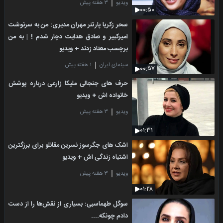
ویدیو
۳ هفته پیش
۰۰:۵۰
سحر زکریا پارتنر مهران مدیری: من به سرنوشت
امیرکبیر و صادق هدایت دچار شدم ! | به من
برچسب معتاد زدند + ویدیو
سینمای ایران
۱ هفته پیش
۰۰:۵۷
حرف های جنجالی ملیکا زارعی درباره پوشش
خانواده اش + ویدیو
ویدیو
۳ هفته پیش
۰۱:۳۱
اشک های جگرسوز نسرین مقانلو برای برزگترین
اشتباه زندگی اش + ویدیو
ویدیو
۳ هفته پیش
۰۱:۲۸
سوگل طهماسبی: بسیاری از نقش‌ها را از دست
دادم چونکه....