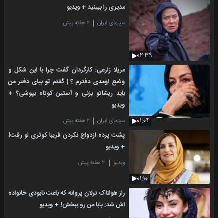
مدیری را ببینید + ویدیو
سینمای ایران
۲ هفته پیش
۰۲:۳۹
مریلا زارعی: کارگردان گفت چرا با این شکل و
وضع اومدی دفترم ؟ | گفتم تو بیای دفتر من
باید ریشاتو بزنی و آستین کوتاه بپوشی؟ +
ویدیو
۰۱:۰۴
سینمای ایران
۲ هفته پیش
پشت پرده ازدواج نکردن فریبا کوثری لو رفت!
+ ویدیو
ویدیو
۳ هفته پیش
۰۱:۱۰
راز هولناک ترلان پروانه که باعث نابودی خانواده
اش شد: بابا من رو ببخش! + ویدیو