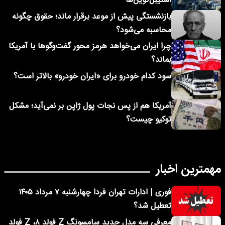
استیبل‌کوین‌ها
بازنشستگی پیش از موعد برقرار ماند؛ حقوق چگونه
محاسبه می‌شود؟
چرا ایران می‌خواهد هرمز محور گفت‌وگوها با آمریکا
بماند؟
سود کدام خودرو برای «ایران خودرو» بالاتر است؟
آمریکا هم از پس نجات پول ژاپن بر نمی‌آید؛ مشکل
توکیو چیست؟
مهمترین اخبار
فوری | ادارات تهران فردا چهارشنبه ۷ مرداد ۱۴۰۵
تعطیل شد؟
معرفی سه مدل جدید سامسونگ Z فولد ۸، Z فولد