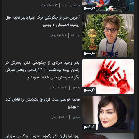
سینمای ایران
۳ هفته پیش
۰۰:۱۹
آخرین خبر از چگونگی مرگ ایلیا یاپیر نخبه اهل
رودبنه لاهیجان + ویدیو
جامعه
۱ هفته پیش
۰۰:۱۰
پدر وحید مرادی از چگونگی قتل پسرش در
زندان پرده برداشت ! | 32 زندانی ریختن سرش
وگرنه حریفش نمی شدند + ویدیو
ویدیو
۳ هفته پیش
۰۰:۴۱
هانیه توسلی علت ازدواج نکردنش را فاش کرد
+ ویدیو
ویدیو
۱ هفته پیش
۰۱:۰۱
رویا نونهالی: اگر بگویم؛ ابلهم | واکنش مهران