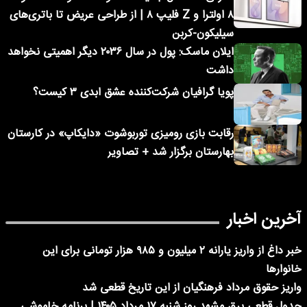
۸ اولترا و Z فلیپ ۸ | از طراحی عریض تا باتری‌های
سیلیکون-کربن
ایلان ماسک: پول در سال ۲۰۳۶ دیگر اهمیتی نخواهد
داشت
پویا گرافیان شرکت‌کننده عشق ابدی ۳ کیست؟
رقابت بازی رومیزی توربوشوت «دایکاپ» در کارستان
بهارستان برگزار شد + تصاویر
آخرین اخبار
خبر داغ از واریز یارانه ۲ میلیون و ۹۸۵ هزار تومانی برای این
خانوارها
واریز حقوق مرداد فرهنگیان از این تاریخ قطعی شد
جدول قطعی برق مشهد روز شنبه ۱۷ مرداد ۱۴۰۵ | برنامه خاموشی