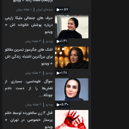
برچسب معتاد زدند + ویدیو
۰۰:۵۷
سینمای ایران
۱ هفته پیش
حرف های جنجالی ملیکا زارعی
درباره پوشش خانواده اش +
ویدیو
۰۱:۳۱
ویدیو
۳ هفته پیش
اشک های جگرسوز نسرین مقانلو
برای برزگترین اشتباه زندگی اش
+ ویدیو
۰۱:۲۸
ویدیو
۳ هفته پیش
سوگل طهماسبی: بسیاری از
نقش‌ها را از دست دادم
چونکه....
۰۵:۳۰
ویدیو
۲ هفته پیش
قتل 2 زن سالخورده توسط خانم
پرستار خصوصی در تهران +
ویدیو