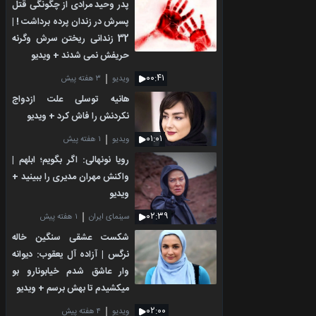
پدر وحید مرادی از چگونگی قتل
پسرش در زندان پرده برداشت ! |
32 زندانی ریختن سرش وگرنه
حریفش نمی شدند + ویدیو
۰۰:۴۱
ویدیو
۳ هفته پیش
هانیه توسلی علت ازدواج
نکردنش را فاش کرد + ویدیو
۰۱:۰۱
ویدیو
۱ هفته پیش
رویا نونهالی: اگر بگویم؛ ابلهم |
واکنش مهران مدیری را ببینید +
ویدیو
۰۲:۳۹
سینمای ایران
۱ هفته پیش
شکست عشقی سنگین خاله
نرگس | آزاده آل یعقوب: دیوانه
وار عاشق شدم خیابونارو بو
میکشیدم تا بهش برسم + ویدیو
۰۲:۰۰
ویدیو
۴ هفته پیش