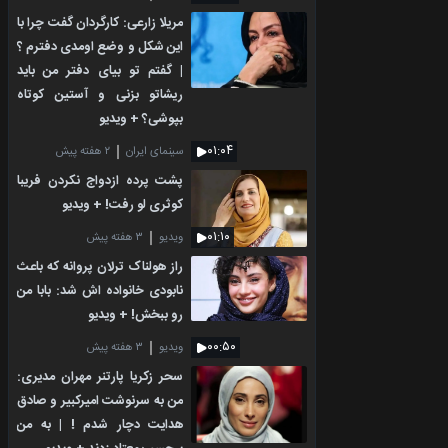
مریلا زارعی: کارگردان گفت چرا با
این شکل و وضع اومدی دفترم ؟
| گفتم تو بیای دفتر من باید
ریشاتو بزنی و آستین کوتاه
بپوشی؟ + ویدیو
۰۱:۰۴
سینمای ایران
۲ هفته پیش
پشت پرده ازدواج نکردن فریبا
کوثری لو رفت! + ویدیو
۰۱:۱۰
ویدیو
۳ هفته پیش
راز هولناک ترلان پروانه که باعث
نابودی خانواده اش شد: بابا من
رو ببخش! + ویدیو
۰۰:۵۰
ویدیو
۳ هفته پیش
سحر زکریا پارتنر مهران مدیری:
من به سرنوشت امیرکبیر و صادق
هدایت دچار شدم ! | به من