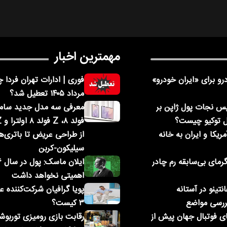
مهمترین اخبار
و برای «ایران خودرو»
مرداد ۱۴۰۵ تعطیل شد؟
پس نجات پول ژاپن بر
ل توکیو چیست؟
ریکا و ایران به خانه
از طراحی عریض تا باتری‌ه
سیلیکون-کربن
رمای بی‌سابقه رم چادر
اهمیتی نخواهد داشت
نتینو در آستانه
پویا گرافیان شرکت‌کننده 
ررسی مواضع
۳ کیست؟
ای فوتبال جهان پیش از
رقابت بازی رومیزی توربو