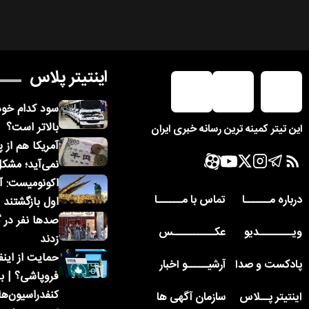
اینتیتر پلاس
سود کدام خودر
بالاتر است؟
این تیتر کمینه ترین رسانه خبری ایران
آمریکا هم از 
نمی‌آید؛ مشک
اکونومیست: آم
درباره مــــــا
تماس با مــــــا
اول بازگشتند
صدها نفر در گ
ویــــــــدیو
عکــــــــــس
زدند
حمایت از اینفا
پادکست و صدا
آرشیـــــو اخبار
فروپاشی؟ | ب
کنفدراسیون‌ه
اینتیتر پــلاس
سازمان آگهی ها