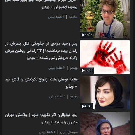
آخرین خبر از چگونگی مرگ ایلیا یاپیر نخبه اهل
رودبنه لاهیجان + ویدیو
جامعه
۱ هفته پیش
۰۰:۱۰
پدر وحید مرادی از چگونگی قتل پسرش در
زندان پرده برداشت ! | 32 زندانی ریختن سرش
وگرنه حریفش نمی شدند + ویدیو
ویدیو
۳ هفته پیش
۰۰:۴۱
هانیه توسلی علت ازدواج نکردنش را فاش کرد
+ ویدیو
ویدیو
۱ هفته پیش
۰۱:۰۱
رویا نونهالی: اگر بگویم؛ ابلهم | واکنش مهران
مدیری را ببینید + ویدیو
سینمای ایران
۲ هفته پیش