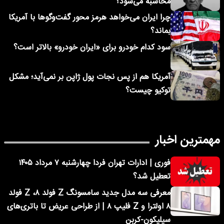
محاسبه می‌شود؟
چرا ایران می‌خواهد هرمز محور گفت‌وگوها با آمریکا
بماند؟
سود کدام خودرو برای «ایران خودرو» بالاتر است؟
آمریکا هم از پس نجات پول ژاپن بر نمی‌آید؛ مشکل
توکیو چیست؟
مهمترین اخبار
فوری | ادارات تهران فردا چهارشنبه ۷ مرداد ۱۴۰۵
تعطیل شد؟
معرفی سه مدل جدید سامسونگ Z فولد ۸، Z فولد
۸ اولترا و Z فلیپ ۸ | از طراحی عریض تا باتری‌های
سیلیکون-کربن