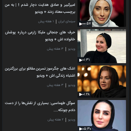
امیرکبیر و صادق هدایت دچار شدم ! | به من
برچسب معتاد زدند + ویدیو
سینمای ایران
۱ هفته پیش
۰۰:۵۷
حرف های جنجالی ملیکا زارعی درباره پوشش
خانواده اش + ویدیو
ویدیو
۳ هفته پیش
۰۱:۳۱
اشک های جگرسوز نسرین مقانلو برای برزگترین
اشتباه زندگی اش + ویدیو
ویدیو
۳ هفته پیش
۰۱:۲۸
سوگل طهماسبی: بسیاری از نقش‌ها را از دست
دادم چونکه....
ویدیو
۲ هفته پیش
۰۵:۳۰