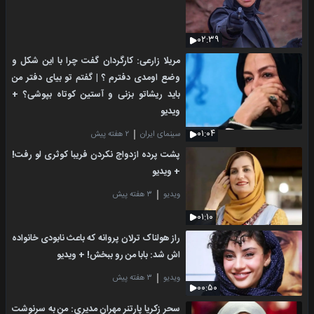
۰۲:۳۹
مریلا زارعی: کارگردان گفت چرا با این شکل و
وضع اومدی دفترم ؟ | گفتم تو بیای دفتر من
باید ریشاتو بزنی و آستین کوتاه بپوشی؟ +
ویدیو
۰۱:۰۴
سینمای ایران
۲ هفته پیش
پشت پرده ازدواج نکردن فریبا کوثری لو رفت!
+ ویدیو
ویدیو
۳ هفته پیش
۰۱:۱۰
راز هولناک ترلان پروانه که باعث نابودی خانواده
اش شد: بابا من رو ببخش! + ویدیو
ویدیو
۳ هفته پیش
۰۰:۵۰
سحر زکریا پارتنر مهران مدیری: من به سرنوشت