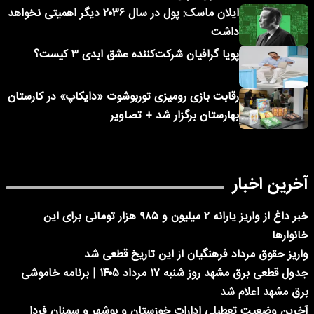
ایلان ماسک: پول در سال ۲۰۳۶ دیگر اهمیتی نخواهد
داشت
پویا گرافیان شرکت‌کننده عشق ابدی ۳ کیست؟
رقابت بازی رومیزی توربوشوت «دایکاپ» در کارستان
بهارستان برگزار شد + تصاویر
آخرین اخبار
خبر داغ از واریز یارانه ۲ میلیون و ۹۸۵ هزار تومانی برای این
خانوارها
واریز حقوق مرداد فرهنگیان از این تاریخ قطعی شد
جدول قطعی برق مشهد روز شنبه ۱۷ مرداد ۱۴۰۵ | برنامه خاموشی
برق مشهد اعلام شد
آخرین وضعیت تعطیلی ادارات خوزستان و بوشهر و سمنان فردا