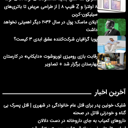
۸ اولترا و Z فلیپ ۸ | از طراحی عریض تا باتری‌های
سیلیکون-کربن
ایلان ماسک: پول در سال ۲۰۳۶ دیگر اهمیتی نخواهد
داشت
پویا گرافیان شرکت‌کننده عشق ابدی ۳ کیست؟
رقابت بازی رومیزی توربوشوت «دایکاپ» در کارستان
بهارستان برگزار شد + تصاویر
آخرین اخبار
شلیک خونین پدر برای قتل عام خانوادگی در شهرری | قتل پسرک بی
گناه و خودزنی قاتل در صحنه
داروهای کمیاب به جای داروخانه در دست دلالان