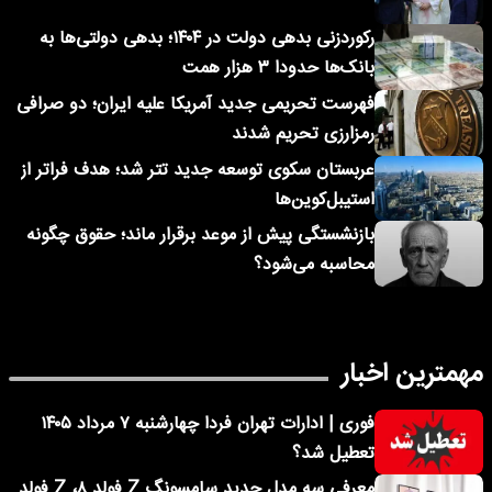
رکوردزنی بدهی دولت در ۱۴۰۴؛ بدهی دولتی‌ها به
بانک‌ها حدودا ۳ هزار همت
فهرست تحریمی جدید آمریکا علیه ایران؛ دو صرافی
رمزارزی تحریم شدند
عربستان سکوی توسعه جدید تتر شد؛ هدف فراتر از
استیبل‌کوین‌ها
بازنشستگی پیش از موعد برقرار ماند؛ حقوق چگونه
محاسبه می‌شود؟
مهمترین اخبار
فوری | ادارات تهران فردا چهارشنبه ۷ مرداد ۱۴۰۵
تعطیل شد؟
معرفی سه مدل جدید سامسونگ Z فولد ۸، Z فولد