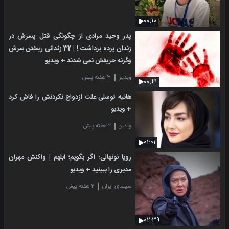
۰۰:۱۰
پدر وحید مرادی از چگونگی قتل پسرش در
زندان پرده برداشت ! | 32 زندانی ریختن سرش
وگرنه حریفش نمی شدند + ویدیو
ویدیو
۳ هفته پیش
۰۰:۴۱
هانیه توسلی علت ازدواج نکردنش را فاش کرد
+ ویدیو
ویدیو
۲ هفته پیش
۰۱:۰۱
رویا نونهالی: اگر بگویم؛ ابلهم | واکنش مهران
مدیری را ببینید + ویدیو
سینمای ایران
۲ هفته پیش
۰۲:۳۹