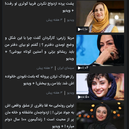
پشت پرده ازدواج نکردن فریبا کوثری لو رفت!
+ ویدیو
ویدیو
۳ هفته پیش
۰۱:۱۰
مریلا زارعی: کارگردان گفت چرا با این شکل و
وضع اومدی دفترم ؟ | گفتم تو بیای دفتر من
باید ریشاتو بزنی و آستین کوتاه بپوشی؟ +
ویدیو
۰۱:۰۴
سینمای ایران
۳ هفته پیش
راز هولناک ترلان پروانه که باعث نابودی خانواده
اش شد: بابا من رو ببخش! + ویدیو
ویدیو
۳ هفته پیش
۰۰:۵۰
اولین رونمایی مه لقا باقری از عشق واقعی اش
به جواد عزتی ! | ازدواجمان عاشقانه و خانه مان
پر از محبت است ! زندگیمون 100 سال دوام
میاره ! + ویدیو