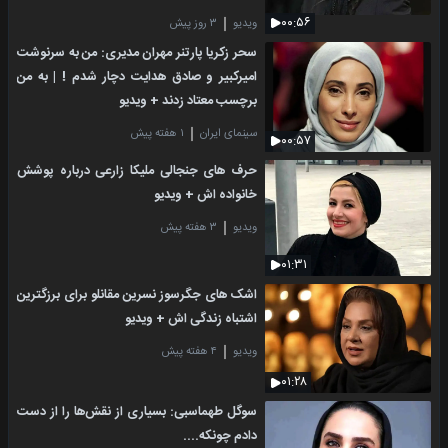
۰۰:۵۶
ویدیو
۳ روز پیش
سحر زکریا پارتنر مهران مدیری: من به سرنوشت
امیرکبیر و صادق هدایت دچار شدم ! | به من
برچسب معتاد زدند + ویدیو
سینمای ایران
۱ هفته پیش
۰۰:۵۷
حرف های جنجالی ملیکا زارعی درباره پوشش
خانواده اش + ویدیو
ویدیو
۳ هفته پیش
۰۱:۳۱
اشک های جگرسوز نسرین مقانلو برای برزگترین
اشتباه زندگی اش + ویدیو
ویدیو
۴ هفته پیش
۰۱:۲۸
سوگل طهماسبی: بسیاری از نقش‌ها را از دست
دادم چونکه....