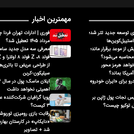
مهمترین اخبار
 توسعه جدید تتر شد؛
ستیبل‌کوین‌ها
مرداد ۱۴۰۵ تعطیل شد؟
 از موعد برقرار ماند؛
محاسبه می‌شود؟
خواهد هرمز محور
از طراحی عریض تا باتری‌ه
مریکا بماند؟
سیلیکون-کربن
و برای «ایران خودرو»
اهمیتی نخواهد داشت
پس نجات پول ژاپن بر
پویا گرافیان شرکت‌کننده 
ل توکیو چیست؟
۳ کیست؟
رقابت بازی رومیزی توربو
«دایکاپ» در کارستان بهارس
شد + تصاویر