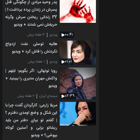
پدر وحید مرادی از چگونگی قتل
پسرش در زندان پرده برداشت ! |
32 زندانی ریختن سرش وگرنه
حریفش نمی شدند + ویدیو
۰۰:۴۱
ویدیو
۳ هفته پیش
هانیه توسلی علت ازدواج
نکردنش را فاش کرد + ویدیو
۰۱:۰۱
ویدیو
۱ هفته پیش
رویا نونهالی: اگر بگویم؛ ابلهم |
واکنش مهران مدیری را ببینید +
ویدیو
۰۲:۳۹
سینمای ایران
۲ هفته پیش
مریلا زارعی: کارگردان گفت چرا با
این شکل و وضع اومدی دفترم ؟
| گفتم تو بیای دفتر من باید
ریشاتو بزنی و آستین کوتاه
بپوشی؟ + ویدیو