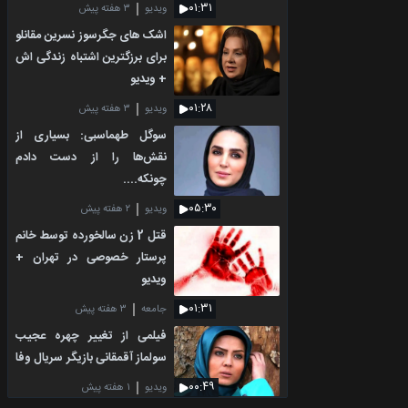
۰۱:۳۱
ویدیو
۳ هفته پیش
اشک های جگرسوز نسرین مقانلو
برای برزگترین اشتباه زندگی اش
+ ویدیو
۰۱:۲۸
ویدیو
۳ هفته پیش
سوگل طهماسبی: بسیاری از
نقش‌ها را از دست دادم
چونکه....
۰۵:۳۰
ویدیو
۲ هفته پیش
قتل 2 زن سالخورده توسط خانم
پرستار خصوصی در تهران +
ویدیو
۰۱:۳۱
جامعه
۳ هفته پیش
فیلمی از تغییر چهره عجیب
سولماز آقمقانی بازیگر سریال وفا
۰۰:۴۹
ویدیو
۱ هفته پیش