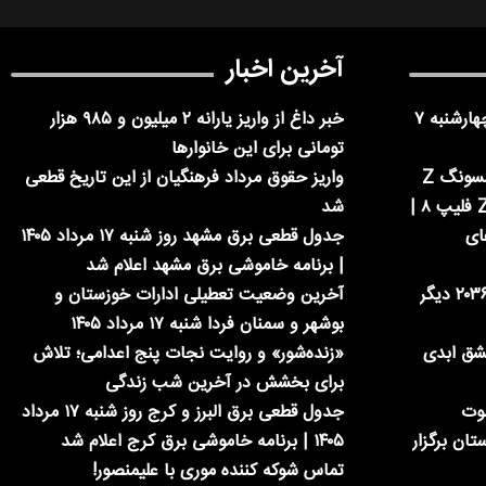
آخرین اخبار
فوری | ادارات تهران فردا چهارشنبه ۷
خبر داغ از واریز یارانه ۲ میلیون و ۹۸۵ هزار
تومانی برای این خانوارها
معرفی سه مدل جدید سامسونگ Z
واریز حقوق مرداد فرهنگیان از این تاریخ قطعی
فولد ۸، Z فولد ۸ اولترا و Z فلیپ ۸ |
شد
ای
جدول قطعی برق مشهد روز شنبه ۱۷ مرداد ۱۴۰۵
| برنامه خاموشی برق مشهد اعلام شد
ایلان ماسک: پول در سال ۲۰۳۶ دیگر
آخرین وضعیت تعطیلی ادارات خوزستان و
بوشهر و سمنان فردا شنبه ۱۷ مرداد ۱۴۰۵
عشق ابدی
«زنده‌شور» و روایت نجات پنج اعدامی؛ تلاش
برای بخشش در آخرین شب زندگی
شوت
جدول قطعی برق البرز و کرج روز شنبه ۱۷ مرداد
تان برگزار
۱۴۰۵ | برنامه خاموشی برق کرج اعلام شد
تماس شوکه کننده موری با علیمنصور!