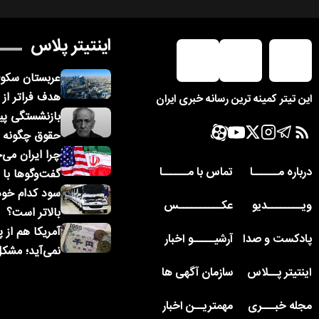
اینتیتر پلاس
عربستان سکوی
هدف فراتر از ا
این تیتر کمینه ترین رسانه خبری ایران
بازنشستگی پیش
حقوق چگونه 
چرا ایران می‌
درباره مــــــا
تماس با مــــــا
گفت‌وگوها با آ
سود کدام خودر
ویــــــــدیو
عکــــــــــس
بالاتر است؟
آمریکا هم از 
پادکست و صدا
آرشیـــــو اخبار
نمی‌آید؛ مشک
اینتیتر پــلاس
سازمان آگهی ها
مجله خبـــری
مهمتریــن اخبار