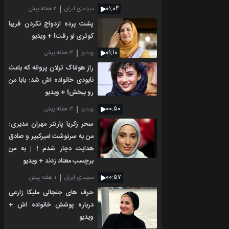
۰۱:۰۴
سینمای ایران
۲ هفته پیش
پشت پرده ازدواج نکردن فریبا
کوثری لو رفت! + ویدیو
۰۱:۱۰
ویدیو
۳ هفته پیش
راز هولناک ترلان پروانه که باعث
نابودی خانواده اش شد: بابا من
رو ببخش! + ویدیو
۰۰:۵۰
ویدیو
۳ هفته پیش
سحر زکریا پارتنر مهران مدیری:
من به سرنوشت امیرکبیر و صادق
هدایت دچار شدم ! | به من
برچسب معتاد زدند + ویدیو
۰۰:۵۷
سینمای ایران
۱ هفته پیش
حرف های جنجالی ملیکا زارعی
درباره پوشش خانواده اش +
ویدیو