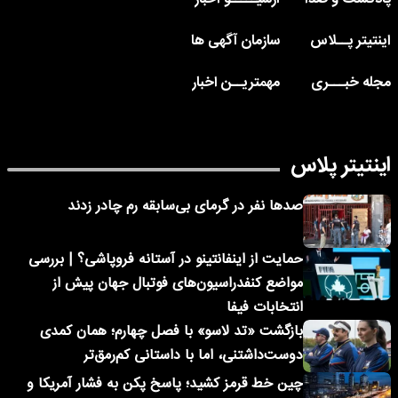
اینتیتر پــلاس
سازمان آگهی ها
مجله خبـــری
مهمتریــن اخبار
اینتیتر پلاس
صدها نفر در گرمای بی‌سابقه رم چادر زدند
حمایت از اینفانتینو در آستانه فروپاشی؟ | بررسی
مواضع کنفدراسیون‌های فوتبال جهان پیش از
انتخابات فیفا
بازگشت «تد لاسو» با فصل چهارم؛ همان کمدی
دوست‌داشتنی، اما با داستانی کم‌رمق‌تر
چین خط قرمز کشید؛ پاسخ پکن به فشار آمریکا و