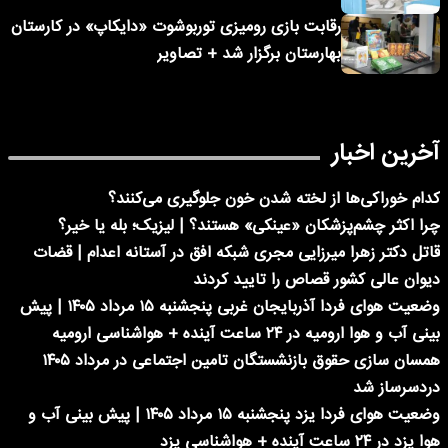
رقابت بازی رومیزی توربوشوت «دایکاپ» در کارستان
بهارستان برگزار شد + تصاویر
آخرین اخبار
کدام خوراکی‌ها از لخته شدن خون جلوگیری می‌کنند؟
چرا اکثر چشم‌پزشکان «عینکی» هستند؟ | لیزیک؛ بله یا خیر؟
قاتل دکتر زهرا میرزایی مجری شبکه افق در آستانه اعدام | قضات
دیوان عالی کشور قصاص را تایید کردند
وضعیت هوای فردا آذربایجان غربی پنجشنبه ۱۵ مرداد ۱۴۰۵ | پیش
بینی آب و هوا ارومیه در ۲۴ ساعت آینده + هواشناسی ارومیه
همسان سازی حقوق بازنشستگان تامین اجتماعی در مرداد ۱۴۰۵
دردسرساز شد
وضعیت هوای فردا یزد پنجشنبه ۱۵ مرداد ۱۴۰۵ | پیش بینی آب و
هوا یزد در ۲۴ ساعت آینده + هواشناسی یزد