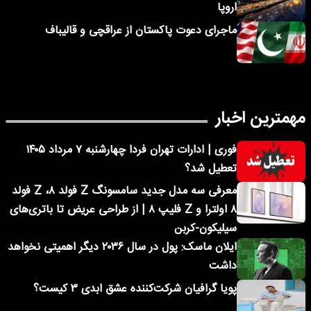
اروپا
ماجرای دعوت پاکستان از عراقچی و قالیباف
مهمترین اخبار
فوری | ادارات تهران فردا چهارشنبه ۷ مرداد ۱۴۰۵
تعطیل شد؟
معرفی سه مدل جدید سامسونگ Z فولد ۸، Z فولد
۸ اولترا و Z فلیپ ۸ | از طراحی عریض تا باتری‌های
سیلیکون-کربن
ایلان ماسک: پول در سال ۲۰۳۶ دیگر اهمیتی نخواهد
داشت
پویا گرافیان شرکت‌کننده عشق ابدی ۳ کیست؟