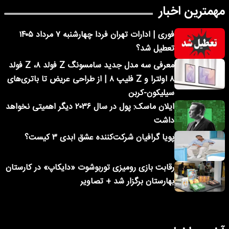
مهمترین اخبار
فوری | ادارات تهران فردا چهارشنبه ۷ مرداد ۱۴۰۵
تعطیل شد؟
معرفی سه مدل جدید سامسونگ Z فولد ۸، Z فولد
۸ اولترا و Z فلیپ ۸ | از طراحی عریض تا باتری‌های
سیلیکون-کربن
ایلان ماسک: پول در سال ۲۰۳۶ دیگر اهمیتی نخواهد
داشت
پویا گرافیان شرکت‌کننده عشق ابدی ۳ کیست؟
رقابت بازی رومیزی توربوشوت «دایکاپ» در کارستان
بهارستان برگزار شد + تصاویر