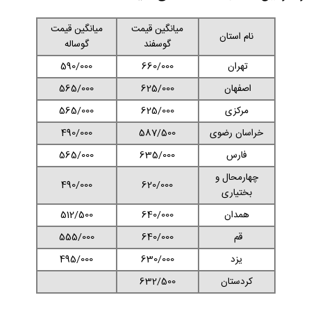
میانگین قیمت
میانگین قیمت
نام استان
گوسفند
گوساله
تهران
660/000
590/000
اصفهان
625/000
565/000
مرکزی
625/000
565/000
خراسان رضوی
587/500
490/000
فارس
635/000
565/000
چهارمحال و
490/000
620/000
بختیاری
همدان
640/000
512/500
قم
640/000
555/000
یزد
630/000
495/000
کردستان
632/500