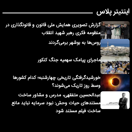
اینتیتر پلاس
گزارش تصویری همایش ملی قانون و قانونگذاری در
منظومه فکری رهبر شهید انقلاب
روس‌ها به بوشهر برمی‌گردند
ماجرای پیامک‌ سهمیه جنگ کنکور
خورشیدگرفتگی تاریخی چهارشنبه؛ کدام کشورها
وسط روز تاریک می‌شوند؟
عبدالحسین متفقهی، مدرس و مشاور ساخت
مستندهای حیات وحش: نبود سرمایه نباید مانع
ساخت فیلم مستند شود