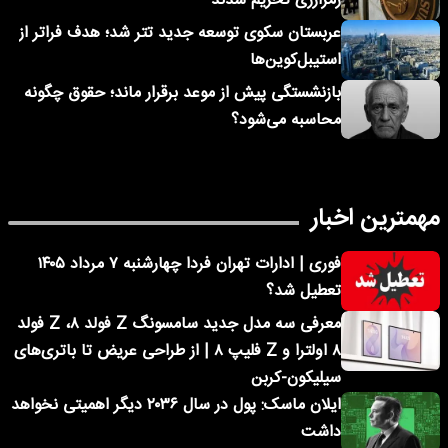
رمزارزی تحریم شدند
عربستان سکوی توسعه جدید تتر شد؛ هدف فراتر از
استیبل‌کوین‌ها
بازنشستگی پیش از موعد برقرار ماند؛ حقوق چگونه
محاسبه می‌شود؟
مهمترین اخبار
فوری | ادارات تهران فردا چهارشنبه ۷ مرداد ۱۴۰۵
تعطیل شد؟
معرفی سه مدل جدید سامسونگ Z فولد ۸، Z فولد
۸ اولترا و Z فلیپ ۸ | از طراحی عریض تا باتری‌های
سیلیکون-کربن
ایلان ماسک: پول در سال ۲۰۳۶ دیگر اهمیتی نخواهد
داشت