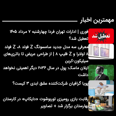
مهمترین اخبار
فوری | ادارات تهران فردا چهارشنبه ۷ مرداد ۱۴۰۵
تعطیل شد؟
معرفی سه مدل جدید سامسونگ Z فولد ۸، Z فولد
۸ اولترا و Z فلیپ ۸ | از طراحی عریض تا باتری‌های
سیلیکون-کربن
ایلان ماسک: پول در سال ۲۰۳۶ دیگر اهمیتی نخواهد
داشت
پویا گرافیان شرکت‌کننده عشق ابدی ۳ کیست؟
رقابت بازی رومیزی توربوشوت «دایکاپ» در کارستان
بهارستان برگزار شد + تصاویر