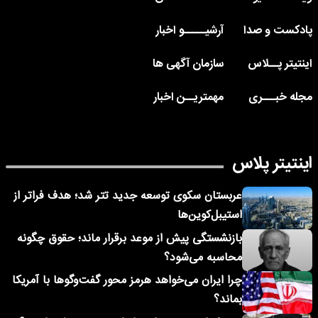
پادکست و صدا
آرشیـــــو اخبار
اینتیتر پــلاس
سازمان آگهی ها
مجله خبـــری
مهمتریــن اخبار
اینتیتر پلاس
عربستان سکوی توسعه جدید تتر شد؛ هدف فراتر از
استیبل‌کوین‌ها
بازنشستگی پیش از موعد برقرار ماند؛ حقوق چگونه
محاسبه می‌شود؟
چرا ایران می‌خواهد هرمز محور گفت‌وگوها با آمریکا
بماند؟