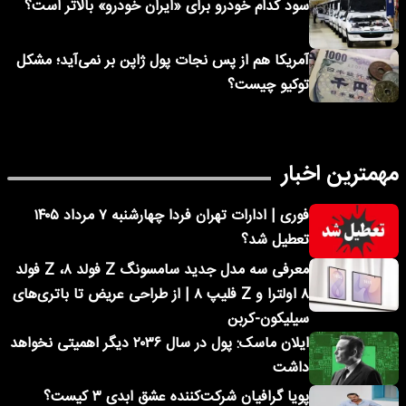
سود کدام خودرو برای «ایران خودرو» بالاتر است؟
آمریکا هم از پس نجات پول ژاپن بر نمی‌آید؛ مشکل
توکیو چیست؟
مهمترین اخبار
فوری | ادارات تهران فردا چهارشنبه ۷ مرداد ۱۴۰۵
تعطیل شد؟
معرفی سه مدل جدید سامسونگ Z فولد ۸، Z فولد
۸ اولترا و Z فلیپ ۸ | از طراحی عریض تا باتری‌های
سیلیکون-کربن
ایلان ماسک: پول در سال ۲۰۳۶ دیگر اهمیتی نخواهد
داشت
پویا گرافیان شرکت‌کننده عشق ابدی ۳ کیست؟