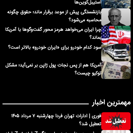
استیبل‌کوین‌ها
بازنشستگی پیش از موعد برقرار ماند؛ حقوق چگونه
محاسبه می‌شود؟
چرا ایران می‌خواهد هرمز محور گفت‌وگوها با آمریکا
بماند؟
سود کدام خودرو برای «ایران خودرو» بالاتر است؟
آمریکا هم از پس نجات پول ژاپن بر نمی‌آید؛ مشکل
توکیو چیست؟
مهمترین اخبار
فوری | ادارات تهران فردا چهارشنبه ۷ مرداد ۱۴۰۵
تعطیل شد؟