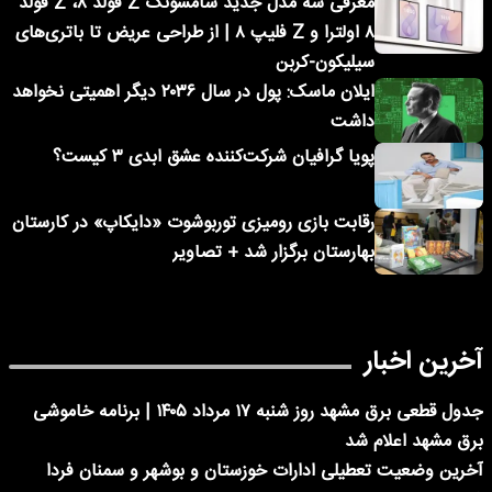
معرفی سه مدل جدید سامسونگ Z فولد ۸، Z فولد
۸ اولترا و Z فلیپ ۸ | از طراحی عریض تا باتری‌های
سیلیکون-کربن
ایلان ماسک: پول در سال ۲۰۳۶ دیگر اهمیتی نخواهد
داشت
پویا گرافیان شرکت‌کننده عشق ابدی ۳ کیست؟
رقابت بازی رومیزی توربوشوت «دایکاپ» در کارستان
بهارستان برگزار شد + تصاویر
آخرین اخبار
جدول قطعی برق مشهد روز شنبه ۱۷ مرداد ۱۴۰۵ | برنامه خاموشی
برق مشهد اعلام شد
آخرین وضعیت تعطیلی ادارات خوزستان و بوشهر و سمنان فردا