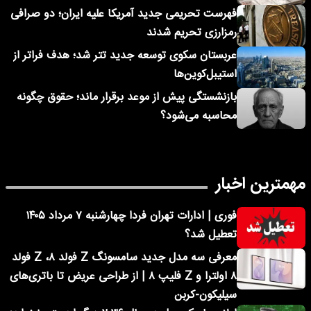
فهرست تحریمی جدید آمریکا علیه ایران؛ دو صرافی
رمزارزی تحریم شدند
عربستان سکوی توسعه جدید تتر شد؛ هدف فراتر از
استیبل‌کوین‌ها
بازنشستگی پیش از موعد برقرار ماند؛ حقوق چگونه
محاسبه می‌شود؟
مهمترین اخبار
فوری | ادارات تهران فردا چهارشنبه ۷ مرداد ۱۴۰۵
تعطیل شد؟
معرفی سه مدل جدید سامسونگ Z فولد ۸، Z فولد
۸ اولترا و Z فلیپ ۸ | از طراحی عریض تا باتری‌های
سیلیکون-کربن