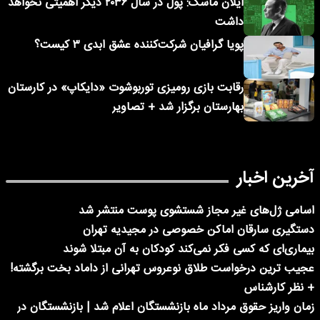
ایلان ماسک: پول در سال ۲۰۳۶ دیگر اهمیتی نخواهد
داشت
پویا گرافیان شرکت‌کننده عشق ابدی ۳ کیست؟
رقابت بازی رومیزی توربوشوت «دایکاپ» در کارستان
بهارستان برگزار شد + تصاویر
آخرین اخبار
اسامی ژل‌های غیر مجاز شستشوی پوست منتشر شد
دستگیری سارقان اماکن خصوصی در مجیدیه تهران
بیماری‌ای که کسی فکر نمی‌کند کودکان به آن مبتلا شوند
عجیب ترین درخواست طلاق نوعروس تهرانی از داماد بخت برگشته!
+ نظر کارشناس
زمان واریز حقوق مرداد ماه بازنشستگان اعلام شد | بازنشستگان در