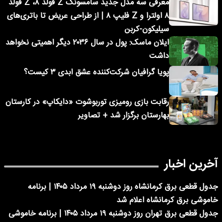
معرفی سه مدل جدید سامسونگ Z فولد ۸، Z فولد
۸ اولترا و Z فلیپ ۸ | از طراحی عریض تا باتری‌های
سیلیکون-کربن
ایلان ماسک: پول در سال ۲۰۳۶ دیگر اهمیتی نخواهد
داشت
پویا گرافیان شرکت‌کننده عشق ابدی ۳ کیست؟
رقابت بازی رومیزی توربوشوت «دایکاپ» در کارستان
بهارستان برگزار شد + تصاویر
آخرین اخبار
جدول قطعی برق کرمانشاه روز دوشنبه ۱۹ مرداد ۱۴۰۵ | برنامه
خاموشی برق کرمانشاه اعلام شد
جدول قطعی برق تهران روز دوشنبه ۱۹ مرداد ۱۴۰۵ | برنامه خاموشی