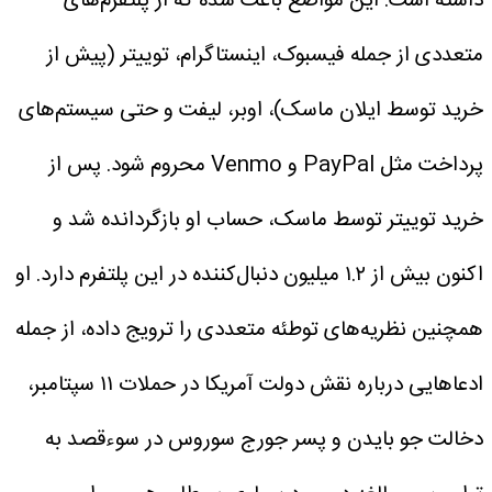
داشته است. این مواضع باعث شده که از پلتفرم‌های
متعددی از جمله فیسبوک، اینستاگرام، توییتر (پیش از
خرید توسط ایلان ماسک)، اوبر، لیفت و حتی سیستم‌های
پرداخت مثل PayPal و Venmo محروم شود. پس از
خرید توییتر توسط ماسک، حساب او بازگردانده شد و
اکنون بیش از ۱.۲ میلیون دنبال‌کننده در این پلتفرم دارد. او
همچنین نظریه‌های توطئه متعددی را ترویج داده، از جمله
ادعاهایی درباره نقش دولت آمریکا در حملات ۱۱ سپتامبر،
دخالت جو بایدن و پسر جورج سوروس در سوءقصد به