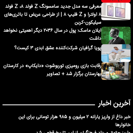
معرفی سه مدل جدید سامسونگ Z فولد ۸، Z فولد
۸ اولترا و Z فلیپ ۸ | از طراحی عریض تا باتری‌های
سیلیکون-کربن
ایلان ماسک: پول در سال ۲۰۳۶ دیگر اهمیتی نخواهد
داشت
پویا گرافیان شرکت‌کننده عشق ابدی ۳ کیست؟
رقابت بازی رومیزی توربوشوت «دایکاپ» در کارستان
بهارستان برگزار شد + تصاویر
آخرین اخبار
خبر داغ از واریز یارانه ۲ میلیون و ۹۸۵ هزار تومانی برای این
خانوارها