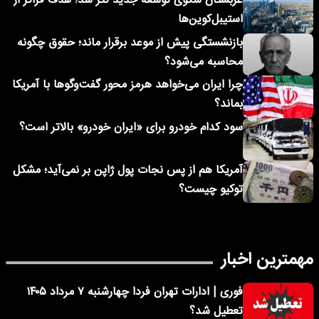
عربستان سکوی توسعه جدید تتر شد؛ هدف فراتر از
استیبل‌کوین‌ها
بازنشستگی پیش از موعد برقرار ماند؛ حقوق چگونه
محاسبه می‌شود؟
چرا ایران می‌خواهد هرمز محور گفت‌وگوها با آمریکا
بماند؟
سود کدام خودرو برای «ایران خودرو» بالاتر است؟
آمریکا هم از پس نجات پول ژاپن بر نمی‌آید؛ مشکل
توکیو چیست؟
مهمترین اخبار
فوری | ادارات تهران فردا چهارشنبه ۷ مرداد ۱۴۰۵
تعطیل شد؟