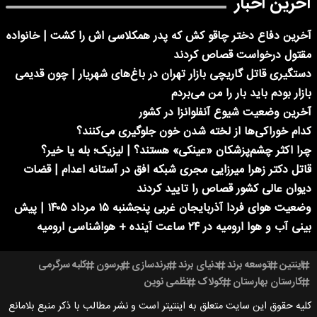
آخرین اخبار
آخرین دفاع دختر چاقو کش که پدر همکلاسی اش را کشت | خانواده
مقتول درخواست قصاص کردند
دستگیری قاتل گاریچی بازار تهران در باغ‌های شهریار | چون قدیمی
بازار بودم باید بار را من می‌بردم
آخرین وضعیت شیوع آنفلوانزا در کشور
کدام خوراکی‌ها از لخته شدن خون جلوگیری می‌کنند؟
چرا اکثر چشم‌پزشکان «عینکی» هستند؟ | لیزیک؛ بله یا خیر؟
قاتل دکتر زهرا میرزایی مجری شبکه افق در آستانه اعدام | قضات
دیوان عالی کشور قصاص را تایید کردند
وضعیت هوای فردا آذربایجان غربی پنجشنبه ۱۵ مرداد ۱۴۰۵ | پیش
بینی آب و هوا ارومیه در ۲۴ ساعت آینده + هواشناسی ارومیه
اینتین
توسعه برند
دنیای برند
برندسازی
پرسون
کلبه سرگرمی
کارستان بهارستان
کولاک
نظمی نوین
کلیه حقوق این سایت متعلق به اینتیتر است و نشر مطالب با ذکر منبع بلامانع