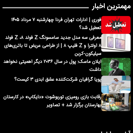
مهمترین اخبار
فوری | ادارات تهران فردا چهارشنبه ۷ مرداد ۱۴۰۵
تعطیل شد؟
معرفی سه مدل جدید سامسونگ Z فولد ۸، Z فولد
۸ اولترا و Z فلیپ ۸ | از طراحی عریض تا باتری‌های
سیلیکون-کربن
ایلان ماسک: پول در سال ۲۰۳۶ دیگر اهمیتی نخواهد
داشت
پویا گرافیان شرکت‌کننده عشق ابدی ۳ کیست؟
رقابت بازی رومیزی توربوشوت «دایکاپ» در کارستان
بهارستان برگزار شد + تصاویر