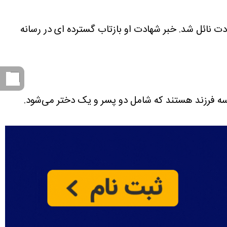
نی در حمله روز 9 اسفند 1404 به بیت رهبری به فیض شهادت نائل شد. خبر شهادت او بازتاب گسترده ای در رسانه
سه فرزند هستند که شامل دو پسر و یک دختر می‌شود.