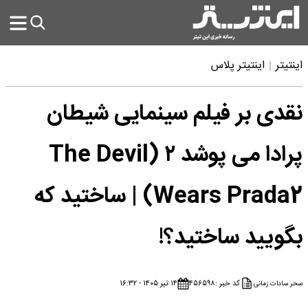
اینتیتر
اینتیتر پلاس
نقدی بر فیلم سینمایی شیطان
پرادا می پوشد ۲ (The Devil
Wears Prada2) | ساختید که
بگویید ساختید؟!
کد خبر :
۴۵۶۵۹۸
۱۴ تیر ۱۴۰۵ - ۱۶:۳۲
سحر سادات زمانی