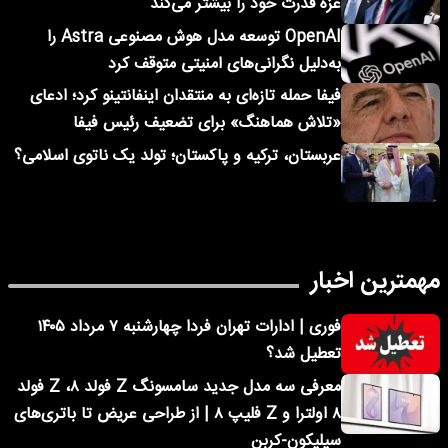
غزه قدرت خود را بیشتر می‌کند
OpenAI توسعه مدل هوش مصنوعی Astra را
به‌دلیل نگرانی‌های امنیتی متوقف کرد
فیفا حمله تازه‌ای به منتقدان اینفانتینو کرد؛ ادعای
«تلاش هماهنگ» برای تضعیف رئیس فیفا
عربستان، ترکیه و پاکستان؛ تولد یک ناتوی اسلامی؟
مهمترین اخبار
فوری | ادارات تهران فردا چهارشنبه ۷ مرداد ۱۴۰۵
تعطیل شد؟
معرفی سه مدل جدید سامسونگ Z فولد ۸، Z فولد
۸ اولترا و Z فلیپ ۸ | از طراحی عریض تا باتری‌های
سیلیکون-کربن