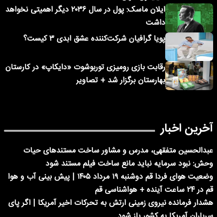
ایلان ماسک: پول در سال ۲۰۳۶ دیگر اهمیتی نخواهد
داشت
پویا گرافیان شرکت‌کننده عشق ابدی ۳ کیست؟
رقابت بازی رومیزی توربوشوت «دایکاپ» در کارستان
بهارستان برگزار شد + تصاویر
آخرین اخبار
عبدالحسین متفقهی، مدرس و مشاور ساخت مستندهای حیات
وحش: نبود سرمایه نباید مانع ساخت فیلم مستند شود
وضعیت هوای فردا قم دوشنبه ۱۹ مرداد ۱۴۰۵ | پیش بینی آب و هوا
قم در ۲۴ ساعت آینده + هواشناسی قم
هشدار فرمانده نیروی زمینی ارتش به تحرکات اخیر آمریکا | اگر پای
سرباران آمریکا به کشور باز شود...