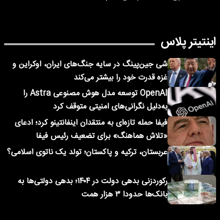
اینتیتر پلاس
شی جین‌پینگ در سایه جنگ‌های ایران، اوکراین و
غزه قدرت خود را بیشتر می‌کند
OpenAI توسعه مدل هوش مصنوعی Astra را
به‌دلیل نگرانی‌های امنیتی متوقف کرد
فیفا حمله تازه‌ای به منتقدان اینفانتینو کرد؛ ادعای
«تلاش هماهنگ» برای تضعیف رئیس فیفا
عربستان، ترکیه و پاکستان؛ تولد یک ناتوی اسلامی؟
رکوردزنی بدهی دولت در ۱۴۰۴؛ بدهی دولتی‌ها به
بانک‌ها حدودا ۳ هزار همت