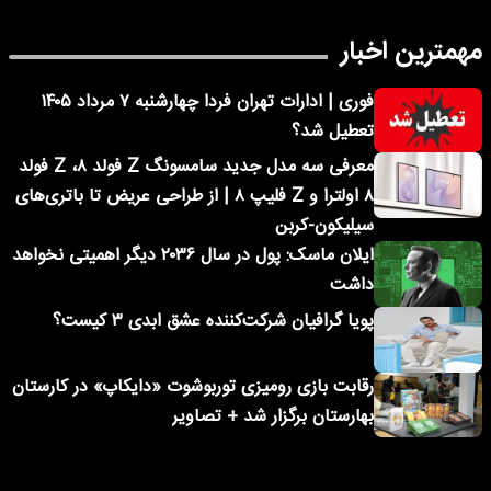
مهمترین اخبار
فوری | ادارات تهران فردا چهارشنبه ۷ مرداد ۱۴۰۵
تعطیل شد؟
معرفی سه مدل جدید سامسونگ Z فولد ۸، Z فولد
۸ اولترا و Z فلیپ ۸ | از طراحی عریض تا باتری‌های
سیلیکون-کربن
ایلان ماسک: پول در سال ۲۰۳۶ دیگر اهمیتی نخواهد
داشت
پویا گرافیان شرکت‌کننده عشق ابدی ۳ کیست؟
رقابت بازی رومیزی توربوشوت «دایکاپ» در کارستان
بهارستان برگزار شد + تصاویر