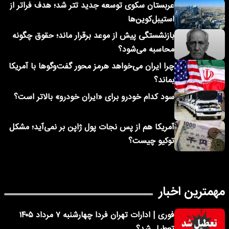
عربستان سکوی توسعه جدید تتر شد؛ هدف فراتر از
استیبل‌کوین‌ها
بازنشستگی پیش از موعد برقرار ماند؛ حقوق چگونه
محاسبه می‌شود؟
چرا ایران می‌خواهد هرمز محور گفت‌وگوها با آمریکا
بماند؟
سود کدام خودرو برای «ایران خودرو» بالاتر است؟
آمریکا هم از پس نجات پول ژاپن بر نمی‌آید؛ مشکل
توکیو چیست؟
مهمترین اخبار
فوری | ادارات تهران فردا چهارشنبه ۷ مرداد ۱۴۰۵