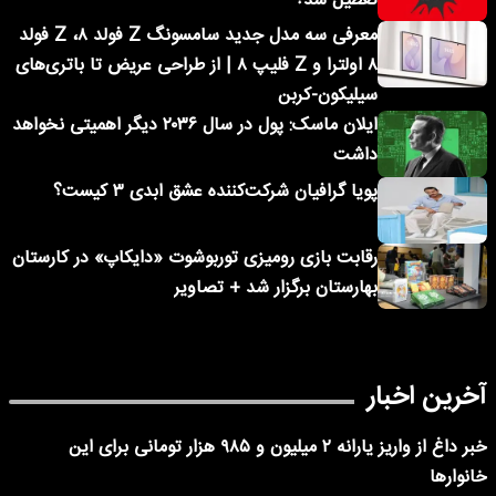
تعطیل شد؟
معرفی سه مدل جدید سامسونگ Z فولد ۸، Z فولد
۸ اولترا و Z فلیپ ۸ | از طراحی عریض تا باتری‌های
سیلیکون-کربن
ایلان ماسک: پول در سال ۲۰۳۶ دیگر اهمیتی نخواهد
داشت
پویا گرافیان شرکت‌کننده عشق ابدی ۳ کیست؟
رقابت بازی رومیزی توربوشوت «دایکاپ» در کارستان
بهارستان برگزار شد + تصاویر
آخرین اخبار
خبر داغ از واریز یارانه ۲ میلیون و ۹۸۵ هزار تومانی برای این
خانوارها