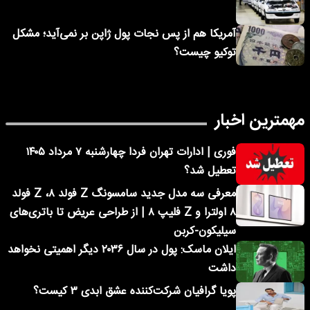
آمریکا هم از پس نجات پول ژاپن بر نمی‌آید؛ مشکل
توکیو چیست؟
مهمترین اخبار
فوری | ادارات تهران فردا چهارشنبه ۷ مرداد ۱۴۰۵
تعطیل شد؟
معرفی سه مدل جدید سامسونگ Z فولد ۸، Z فولد
۸ اولترا و Z فلیپ ۸ | از طراحی عریض تا باتری‌های
سیلیکون-کربن
ایلان ماسک: پول در سال ۲۰۳۶ دیگر اهمیتی نخواهد
داشت
پویا گرافیان شرکت‌کننده عشق ابدی ۳ کیست؟