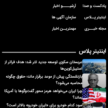
پادکست و صدا
آرشیـــــو اخبار
اینتیتر پــلاس
سازمان آگهی ها
مجله خبـــری
مهمتریــن اخبار
اینتیتر پلاس
عربستان سکوی توسعه جدید تتر شد؛ هدف فراتر از
استیبل‌کوین‌ها
بازنشستگی پیش از موعد برقرار ماند؛ حقوق چگونه
محاسبه می‌شود؟
چرا ایران می‌خواهد هرمز محور گفت‌وگوها با آمریکا
بماند؟
سود کدام خودرو برای «ایران خودرو» بالاتر است؟