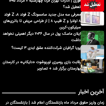
فوری | ادارات تهران فردا چهارشنبه ۷ مرداد ۱۴۰۵
تعطیل شد؟
معرفی سه مدل جدید سامسونگ Z فولد ۸، Z فولد
۸ اولترا و Z فلیپ ۸ | از طراحی عریض تا باتری‌های
سیلیکون-کربن
ایلان ماسک: پول در سال ۲۰۳۶ دیگر اهمیتی نخواهد
داشت
پویا گرافیان شرکت‌کننده عشق ابدی ۳ کیست؟
رقابت بازی رومیزی توربوشوت «دایکاپ» در کارستان
بهارستان برگزار شد + تصاویر
آخرین اخبار
زمان واریز حقوق مرداد ماه بازنشستگان اعلام شد | بازنشستگان در