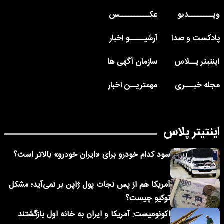
ویــــــــدیو
عکــــــــــس
پادکست و صدا
آرشیـــــو اخبار
اینتیتر پــلاس
سازمان آگهی ها
مجله خبـــری
مهمتریــن اخبار
اینتیتر پلاس
سود کدام خودرو برای «ایران خودرو» بالاتر است؟
آمریکا هم از پس نجات پول ژاپن بر نمی‌آید؛ مشکل
توکیو چیست؟
اکونومیست: آمریکا و ایران به خانه اول بازگشتند