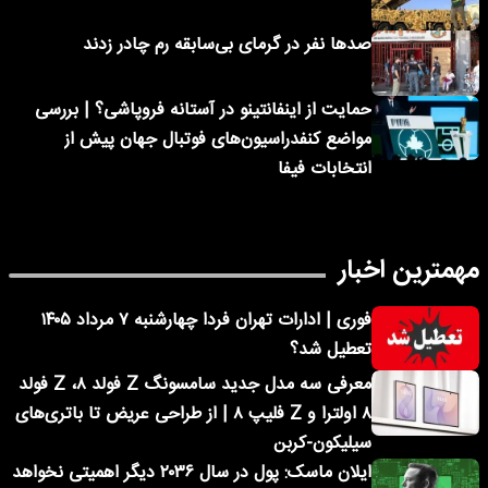
صدها نفر در گرمای بی‌سابقه رم چادر زدند
حمایت از اینفانتینو در آستانه فروپاشی؟ | بررسی
مواضع کنفدراسیون‌های فوتبال جهان پیش از
انتخابات فیفا
مهمترین اخبار
فوری | ادارات تهران فردا چهارشنبه ۷ مرداد ۱۴۰۵
تعطیل شد؟
معرفی سه مدل جدید سامسونگ Z فولد ۸، Z فولد
۸ اولترا و Z فلیپ ۸ | از طراحی عریض تا باتری‌های
سیلیکون-کربن
ایلان ماسک: پول در سال ۲۰۳۶ دیگر اهمیتی نخواهد