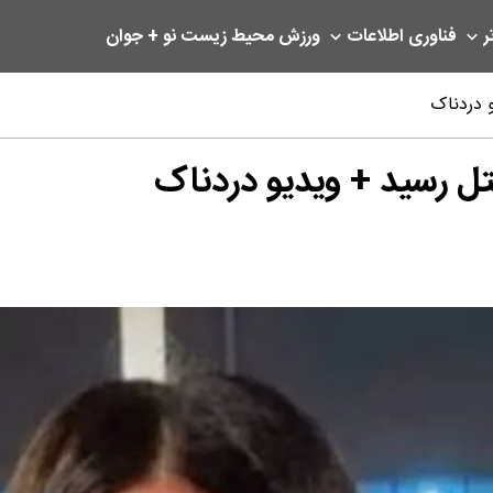
ر
فناوری اطلاعات
ورزش
محیط زیست
نو + جوان
 دردناک
ل رسید + ویدیو دردناک