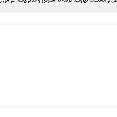
و مشکلات تیروئید گرفته تا استرس و متابولیسم، عوامل ز