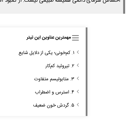
احساس سرمای دائمی همیشه طبیعی نیست. از کمبود آهن 
مهمترین عناوین این تیتر
۱. کم‌خونی؛ یکی از دلایل شایع
۲. تیروئید کم‌کار
۳. متابولیسم متفاوت
۴. استرس و اضطراب
۵. گردش خون ضعیف