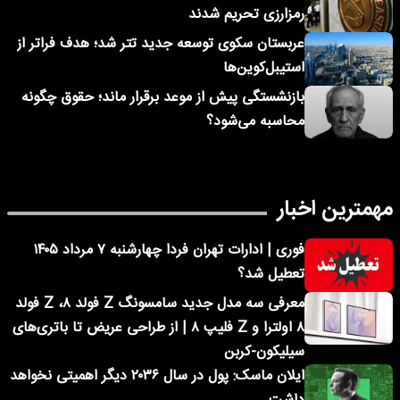
رمزارزی تحریم شدند
عربستان سکوی توسعه جدید تتر شد؛ هدف فراتر از
استیبل‌کوین‌ها
بازنشستگی پیش از موعد برقرار ماند؛ حقوق چگونه
محاسبه می‌شود؟
مهمترین اخبار
فوری | ادارات تهران فردا چهارشنبه ۷ مرداد ۱۴۰۵
تعطیل شد؟
معرفی سه مدل جدید سامسونگ Z فولد ۸، Z فولد
۸ اولترا و Z فلیپ ۸ | از طراحی عریض تا باتری‌های
سیلیکون-کربن
ایلان ماسک: پول در سال ۲۰۳۶ دیگر اهمیتی نخواهد