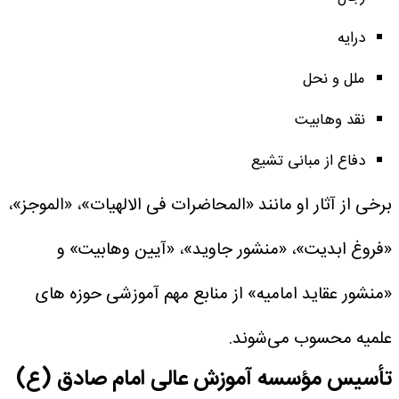
درایه
ملل و نحل
نقد وهابیت
دفاع از مبانی تشیع
برخی از آثار او مانند «المحاضرات فی الالهیات»، «الموجز»،
«فروغ ابدیت»، «منشور جاوید»، «آیین وهابیت» و
«منشور عقاید امامیه» از منابع مهم آموزشی حوزه های
علمیه محسوب می‌شوند.
تأسیس مؤسسه آموزش عالی امام صادق (ع)