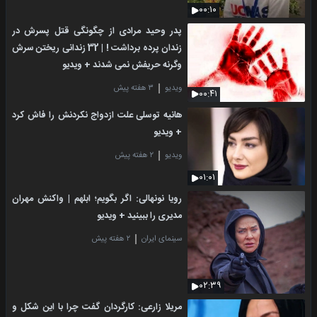
۰۰:۱۰
پدر وحید مرادی از چگونگی قتل پسرش در
زندان پرده برداشت ! | 32 زندانی ریختن سرش
وگرنه حریفش نمی شدند + ویدیو
ویدیو
۳ هفته پیش
۰۰:۴۱
هانیه توسلی علت ازدواج نکردنش را فاش کرد
+ ویدیو
ویدیو
۲ هفته پیش
۰۱:۰۱
رویا نونهالی: اگر بگویم؛ ابلهم | واکنش مهران
مدیری را ببینید + ویدیو
سینمای ایران
۲ هفته پیش
۰۲:۳۹
مریلا زارعی: کارگردان گفت چرا با این شکل و