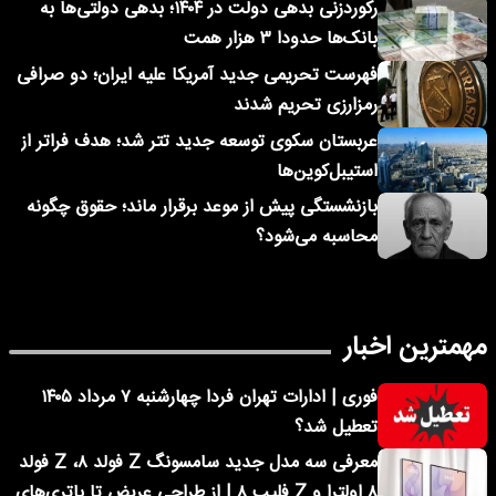
رکوردزنی بدهی دولت در ۱۴۰۴؛ بدهی دولتی‌ها به
بانک‌ها حدودا ۳ هزار همت
فهرست تحریمی جدید آمریکا علیه ایران؛ دو صرافی
رمزارزی تحریم شدند
عربستان سکوی توسعه جدید تتر شد؛ هدف فراتر از
استیبل‌کوین‌ها
بازنشستگی پیش از موعد برقرار ماند؛ حقوق چگونه
محاسبه می‌شود؟
مهمترین اخبار
فوری | ادارات تهران فردا چهارشنبه ۷ مرداد ۱۴۰۵
تعطیل شد؟
معرفی سه مدل جدید سامسونگ Z فولد ۸، Z فولد
۸ اولترا و Z فلیپ ۸ | از طراحی عریض تا باتری‌های