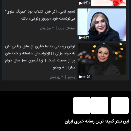
۰۱:۳۱
نسیم ادبی: اگر قبل انقلاب بود "بهرنگ علوی"
می‌تونست خود «بهروز وثوقی» باشه
سینمای ایران
۳ روز پیش
۰۱:۲۱
اولین رونمایی مه لقا باقری از عشق واقعی اش
به جواد عزتی ! | ازدواجمان عاشقانه و خانه مان
پر از محبت است ! زندگیمون 100 سال دوام
میاره ! + ویدیو
۰۰:۵۶
ویدیو
۳ روز پیش
این تیتر کمینه ترین رسانه خبری ایران