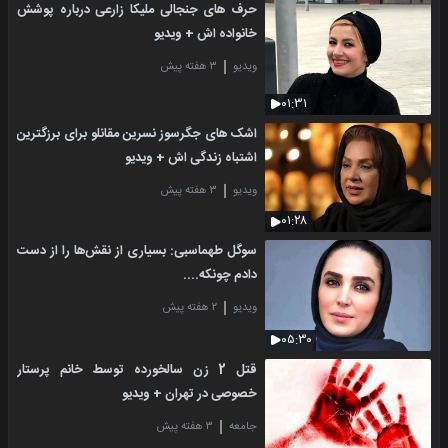
حرف های جنجالی ملیکا زارعی درباره پوشش
خانواده اش + ویدیو
ویدیو
۳ هفته پیش
۰۱:۳۱
اشک های جگرسوز نسرین مقانلو برای برزگترین
اشتباه زندگی اش + ویدیو
ویدیو
۳ هفته پیش
۰۱:۲۸
سوگل طهماسبی: بسیاری از نقش‌ها را از دست
دادم چونکه....
ویدیو
۲ هفته پیش
۰۵:۳۰
قتل 2 زن سالخورده توسط خانم پرستار
خصوصی در تهران + ویدیو
جامعه
۳ هفته پیش