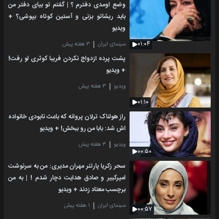
وضع اومدی دفترم ؟ | گفتم تو بیای دفتر من
باید ریشاتو بزنی و آستین کوتاه بپوشی؟ +
ویدیو
۰۱:۰۴
سینمای ایران
۳ هفته پیش
پشت پرده ازدواج نکردن فریبا کوثری لو رفت!
+ ویدیو
ویدیو
۳ هفته پیش
۰۱:۱۰
راز هولناک ترلان پروانه که باعث نابودی خانواده
اش شد: بابا من رو ببخش! + ویدیو
ویدیو
۳ هفته پیش
۰۰:۵۰
سحر زکریا پارتنر مهران مدیری: من به سرنوشت
امیرکبیر و صادق هدایت دچار شدم ! | به من
برچسب معتاد زدند + ویدیو
سینمای ایران
۱ هفته پیش
۰۰:۵۷