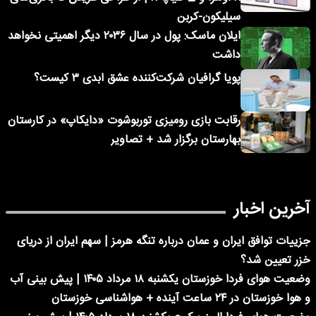
سیلیکون-کربن
ایلان ماسک: پول در سال ۲۰۳۶ دیگر اهمیتی نخواهد
داشت
پویا گرافیان شرکت‌کننده عشق ابدی ۳ کیست؟
رقابت بازی رومیزی توربوشوت «دایکاپ» در کارستان
بهارستان برگزار شد + تصاویر
آخرین اخبار
جزییات توافق ایران و عمان درباره تنگه هرمز | سهم ایران از دریای
خزر تعیین شد؟
وضعیت هوای فردا خوزستان یکشنبه ۱۸ مرداد ۱۴۰۵ | پیش بینی آب
و هوا خوزستان در ۲۴ ساعت آینده + هواشناسی خوزستان