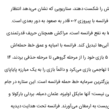
الاتر ارزیابی می‌کنند. اسپورتس مول پیش‌بینی می‌کند که آبی‌ها می‌توانند در وقت اضافه با نتیجه ۱-۰ مراکش را شکست دهند، سناریویی که نشان می‌دهد انتظار
سی‌بی‌اس اسپورتس با استناد به پیش‌بینی کارشناس مارتین گرین، معتقد است که فرانسه با پیروزی ۲-۰ قادر به صعود به دور بعدی است.
ها به نفع فرانسه است، مراکش همچنان حریف قدرتمندی
ی‌ها تبدیل کند.
فرانسه با امباپه و عمق خط حمله‌اش
فرانسه با یک صعود بسیار متقاعدکننده وارد مرحله یک چهارم نهایی جام جهانی ۲۰۲۶ شد. آبی‌ها هر ۵ بازی خود را از مرحله گروهی تا مرحله حذفی بردند، ۱۴
هاجمی بازی می‌کرد و دائماً بازی را به یک مبارزه پایاپای
زرگترین سرمایه خط حمله فرانسه است. این ستاره در جام
 نیست؛ آنها مایکل اولیزه، عثمان دمبله، بردلی بارکولا و
ن‌بست به ارمغان می‌آورند.
فرانسه تحت هدایت دیدیه