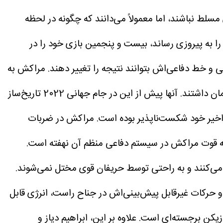
سابقات حذفی حفظ کرده است. آنها ممکن است همیشه در تمام ۹۰ دقیقه بر بازی مسلط نباشند، اما معمولاً می‌دانند که چگونه در لحظه
همیت ویژه‌ای دارد. مربی‌ای که کاپیتان تیم در جام جهانی ۱۹۹۸ بود و تیم را به پیروزی رساند، بیست و پنجمین بازی خود را در
 خط دفاعی‌اش بتوانند نتیجه را تغییر دهند.
مراکش به
عنوان تیم ضعیف‌تر وارد این مسابقه شد، اما نمایندگان شمال آفریقا کاملاً به توانایی خود در ایجاد مشکل برای فرانسه ایمان داشتند. آنها پیش از این در جام جهانی 2022 تاریخ‌ساز
اخیر خود شکست‌ناپذیر بوده است. مراکش در ضربات
ه قوت مراکش در سیستم دفاعی منظم آن نهفته است.
ی‌کنند و به راحتی توسط حریفان قوی مختل نمی‌شوند.
حرکات غیرقابل پیش‌بینی‌اش در جناح راست، انرژی قابل
یکن برجسته‌ای است. علاوه بر این، ابراهیم دیاز و