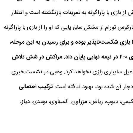
 بازی با پاراگوئه به تمرینات بازنگشته است و انتظار
کوس تورام از مشکل ساق پایی که او را از بازی با پاراگوئه
تیم محمد وهبی در ۳۴ بازی شکست‌ناپذیر بوده و برای رسیدن به این مرحله،
هلند را در ضربات پنالتی و کانادا را ۰-۳ در مراحل حذفی شکست داده است. فرانسه به روند آنها در قطر ۲۰۲۲ با پیروزی ۰-۲ در نیمه‌ نهایی پایان داد. مراکش در شش تلاش
عیل سایباری بازی نخواهد کرد. وهبی در نشست خبری
ترکیب احتمالی
حکیمی، دیوپ، ریاض، مزراوی، العیناوی، بوعدی، دیاز،