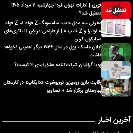
فوری | ادارات تهران فردا چهارشنبه ۷ مرداد ۱۴۰۵
تعطیل شد؟
معرفی سه مدل جدید سامسونگ Z فولد ۸، Z فولد
۸ اولترا و Z فلیپ ۸ | از طراحی عریض تا باتری‌های
سیلیکون-کربن
ایلان ماسک: پول در سال ۲۰۳۶ دیگر اهمیتی نخواهد
داشت
پویا گرافیان شرکت‌کننده عشق ابدی ۳ کیست؟
رقابت بازی رومیزی توربوشوت «دایکاپ» در کارستان
بهارستان برگزار شد + تصاویر
آخرین اخبار