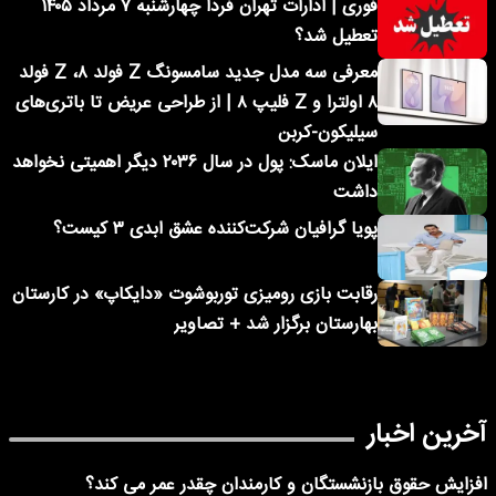
فوری | ادارات تهران فردا چهارشنبه ۷ مرداد ۱۴۰۵
تعطیل شد؟
معرفی سه مدل جدید سامسونگ Z فولد ۸، Z فولد
۸ اولترا و Z فلیپ ۸ | از طراحی عریض تا باتری‌های
سیلیکون-کربن
ایلان ماسک: پول در سال ۲۰۳۶ دیگر اهمیتی نخواهد
داشت
پویا گرافیان شرکت‌کننده عشق ابدی ۳ کیست؟
رقابت بازی رومیزی توربوشوت «دایکاپ» در کارستان
بهارستان برگزار شد + تصاویر
آخرین اخبار
افزایش حقوق بازنشستگان و کارمندان چقدر عمر می کند؟