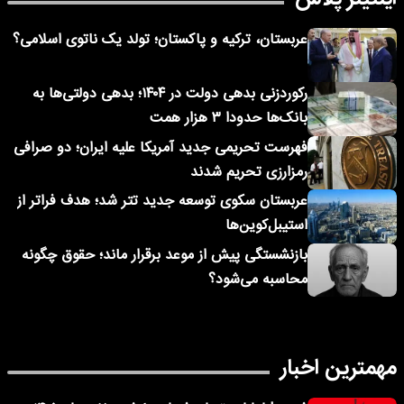
عربستان، ترکیه و پاکستان؛ تولد یک ناتوی اسلامی؟
رکوردزنی بدهی دولت در ۱۴۰۴؛ بدهی دولتی‌ها به
بانک‌ها حدودا ۳ هزار همت
فهرست تحریمی جدید آمریکا علیه ایران؛ دو صرافی
رمزارزی تحریم شدند
عربستان سکوی توسعه جدید تتر شد؛ هدف فراتر از
استیبل‌کوین‌ها
بازنشستگی پیش از موعد برقرار ماند؛ حقوق چگونه
محاسبه می‌شود؟
مهمترین اخبار